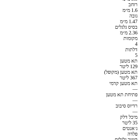
רוחב
1.6 מ״מ
גובה
1.47 מ״מ
בסיס גלגלים
2.36 מ״מ
מקומות
4
דלתות
5
תא מטען
129 ליטר
תא מטען (מקופל)
367 ליטר
תא מטען קדמי
—
פתיחת תא מטען
—
רדיוס סיבוב
—
מיכל דלק
35 ליטר
ג׳אנטים
פלדה
קוטר גלגלים