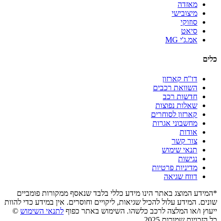
מאזדה
מיצובישי
סוזוקי
סיאט
אמ.ג'י MG
כלים
דו"ח קארזון
השוואת רכבים
חדשות רכב
שאלות נפוצות
קארזון לסוחרים
מחשבוני אגרות
אודות
צור קשר
תנאי שימוש
נגישות
מדיניות פרטיות
דווח שגיאה
*המידע המוצג באתר הינו מידע כללי בלבד שנאסף ממקורות פומביים
שונים. המידע עלול להכיל שגיאות, ליקויים וחוסרים. אין במידע כדי להוות
ייעוץ ו/או המלצה לרכב כלשהו. השימוש באתר כפוף
לתנאי השימוש
©
כל הזכויות שמורות 2025