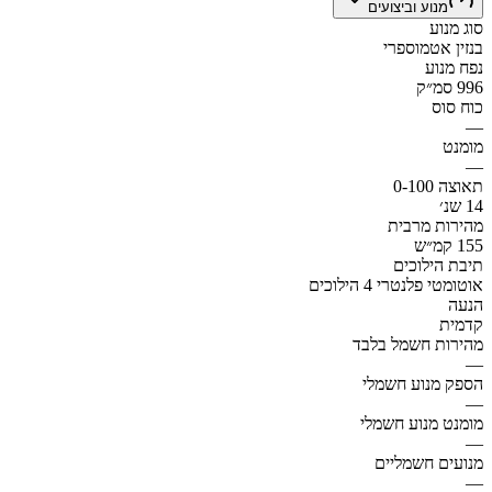
מנוע וביצועים
סוג מנוע
בנזין אטמוספרי
נפח מנוע
996 סמ״ק
כוח סוס
—
מומנט
—
תאוצה 0-100
14 שנ׳
מהירות מרבית
155 קמ״ש
תיבת הילוכים
אוטומטי פלנטרי 4 הילוכים
הנעה
קדמית
מהירות חשמל בלבד
—
הספק מנוע חשמלי
—
מומנט מנוע חשמלי
—
מנועים חשמליים
—