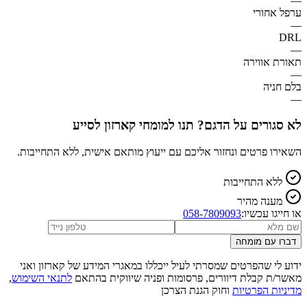
—
ערפל אחורי
—
DRL
—
תאורת אווירה
—
בלם חניה
—
לא סגורים על הדגם? תנו למומחי קארזון לסייע
השאירו פרטים ונחזור אליכם עם ייעוץ מותאם אישית, ללא התחייבות.
ללא התחייבות
מענה מהיר
או חייגו עכשיו:
058-7809093
דברו עם מומחה
ידוע לי שהפרטים שמסרתי לעיל ייכללו במאגרי המידע של קארזון ואני
מאשר/ת קבלת דיוורים, פרסומות ופניה שיווקית בהתאם
לתנאי השימוש
,
מדיניות הפרטיות
וחוק הגנת הצרכן