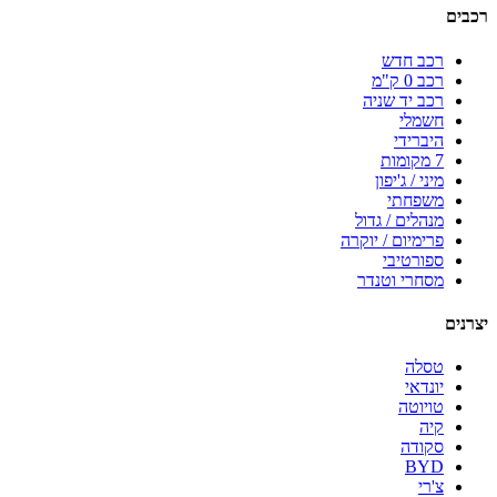
רכבים
רכב חדש
רכב 0 ק"מ
רכב יד שניה
חשמלי
היברידי
7 מקומות
מיני / ג'יפון
משפחתי
מנהלים / גדול
פרימיום / יוקרה
ספורטיבי
מסחרי וטנדר
יצרנים
טסלה
יונדאי
טויוטה
קיה
סקודה
BYD
צ'רי