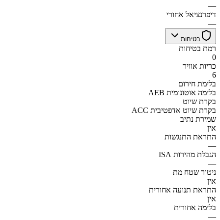
—
דיפרנציאל אחורי
—
בטיחות
רמת בטיחות
0
כריות אוויר
6
בלימת חירום
AEB בלימה אוטונומית
בקרת שיוט
ACC בקרת שיוט אדפטיבית
שמירת נתיב
אין
התראת התנגשות
—
הגבלת מהירות ISA
—
ניטור שטח מת
אין
התראת תנועה אחורית
אין
בלימה אחורית
—