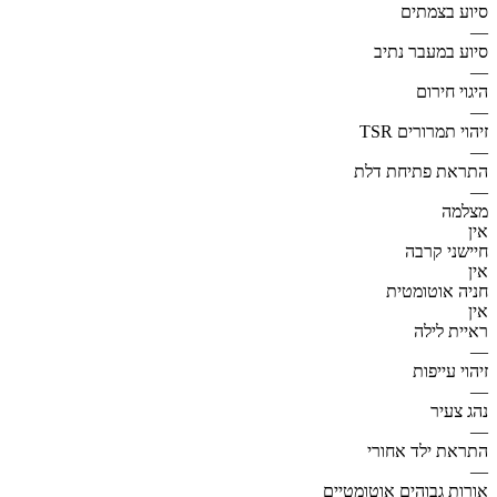
סיוע בצמתים
—
סיוע במעבר נתיב
—
היגוי חירום
—
זיהוי תמרורים TSR
—
התראת פתיחת דלת
—
מצלמה
אין
חיישני קרבה
אין
חניה אוטומטית
אין
ראיית לילה
—
זיהוי עייפות
—
נהג צעיר
—
התראת ילד אחורי
—
אורות גבוהים אוטומטיים