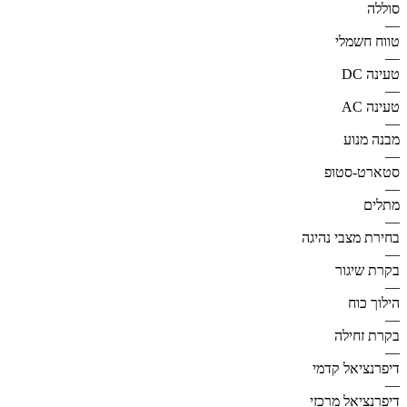
סוללה
—
טווח חשמלי
—
טעינה DC
—
טעינה AC
—
מבנה מנוע
—
סטארט-סטופ
—
מתלים
—
בחירת מצבי נהיגה
—
בקרת שיגור
—
הילוך כוח
—
בקרת זחילה
—
דיפרנציאל קדמי
—
דיפרנציאל מרכזי