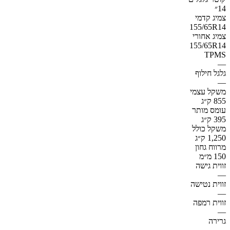
14״
צמיג קדמי
155/65R14
צמיג אחורי
155/65R14
TPMS
—
גלגל חילוף
—
משקל עצמי
855 ק״ג
עומס מותר
395 ק״ג
משקל כולל
1,250 ק״ג
מרווח גחון
150 מ״מ
זווית גישה
—
זווית נטישה
—
זווית רמפה
—
גרירה