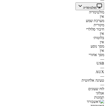
—
מולטימדיה
מולטימדיה
אין
מערכת שמע
מקורית
חיבור סלולרי
אין
בלוטות׳
אין
מסך נוסע
אין
מסך אחורי
—
USB
—
AUX
—
טעינה אלחוטית
—
לוח שעונים
אנלוגי
תמונות
דאשבורד