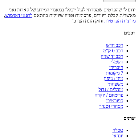
ידוע לי שהפרטים שמסרתי לעיל ייכללו במאגרי המידע של קארזון ואני
מאשר/ת קבלת דיוורים, פרסומות ופניה שיווקית בהתאם
לתנאי השימוש
,
מדיניות הפרטיות
וחוק הגנת הצרכן
רכבים
רכב חדש
רכב 0 ק"מ
רכב יד שניה
חשמלי
היברידי
7 מקומות
מיני / ג'יפון
משפחתי
מנהלים / גדול
פרימיום / יוקרה
ספורטיבי
מסחרי וטנדר
יצרנים
טסלה
יונדאי