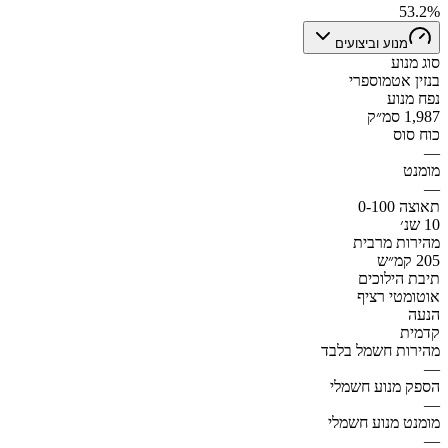
53.2%
מנוע וביצועים
סוג מנוע
בנזין אטמוספרי
נפח מנוע
1,987 סמ״ק
כוח סוס
—
מומנט
—
תאוצה 0-100
10 שנ׳
מהירות מרבית
205 קמ״ש
תיבת הילוכים
אוטומטי רציף
הנעה
קדמית
מהירות חשמל בלבד
—
הספק מנוע חשמלי
—
מומנט מנוע חשמלי
—