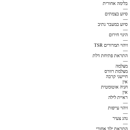
בלימה אחורית
—
סיוע בצמתים
—
סיוע במעבר נתיב
—
היגוי חירום
—
זיהוי תמרורים TSR
—
התראת פתיחת דלת
—
מצלמה
מצלמת רוורס
חיישני קרבה
אין
חניה אוטומטית
אין
ראיית לילה
—
זיהוי עייפות
—
נהג צעיר
—
התראת ילד אחורי