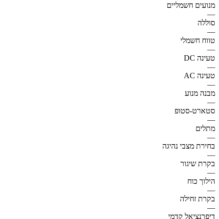
מנועים חשמליים
—
סוללה
—
טווח חשמלי
—
טעינה DC
—
טעינה AC
—
מבנה מנוע
—
סטארט-סטופ
—
מתלים
—
בחירת מצבי נהיגה
—
בקרת שיגור
—
הילוך כוח
—
בקרת זחילה
—
דיפרנציאל קדמי