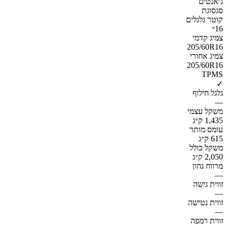
ג׳אנטים
סגסוגת
קוטר גלגלים
16״
צמיג קדמי
205/60R16
צמיג אחורי
205/60R16
TPMS
✓
גלגל חילוף
—
משקל עצמי
1,435 ק״ג
עומס מותר
615 ק״ג
משקל כולל
2,050 ק״ג
מרווח גחון
—
זווית גישה
—
זווית נטישה
—
זווית רמפה