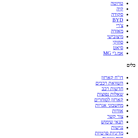
טויוטה
קיה
סקודה
BYD
צ'רי
מאזדה
מיצובישי
סוזוקי
סיאט
אמ.ג'י MG
כלים
דו"ח קארזון
השוואת רכבים
חדשות רכב
שאלות נפוצות
קארזון לסוחרים
מחשבוני אגרות
אודות
צור קשר
תנאי שימוש
נגישות
מדיניות פרטיות