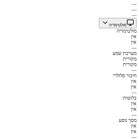
—
—
—
מולטימדיה
מולטימדיה
אין
אין
—
מערכת שמע
מקורית
מקורית
—
חיבור סלולרי
אין
אין
—
בלוטות׳
אין
אין
—
מסך נוסע
אין
אין
—