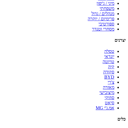
מיני / ג'יפון
משפחתי
מנהלים / גדול
פרימיום / יוקרה
ספורטיבי
מסחרי וטנדר
יצרנים
טסלה
יונדאי
טויוטה
קיה
סקודה
BYD
צ'רי
מאזדה
מיצובישי
סוזוקי
סיאט
אמ.ג'י MG
כלים