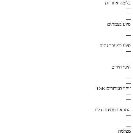
בלימה אחורית
—
—
—
סיוע בצמתים
—
—
—
סיוע במעבר נתיב
—
—
—
היגוי חירום
—
—
—
זיהוי תמרורים TSR
—
—
—
התראת פתיחת דלת
—
—
—
מצלמה