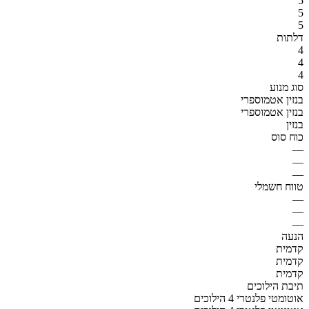
5
5
5
דלתות
4
4
4
סוג מנוע
בנזין אטמוספרי
בנזין אטמוספרי
בנזין
כוח סוס
—
—
—
טווח חשמלי
—
—
—
הנעה
קדמית
קדמית
קדמית
תיבת הילוכים
אוטומטי פלנטרי 4 הילוכים