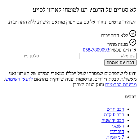
לא סגורים על הדגם? תנו למומחי קארזון לסייע
השאירו פרטים ונחזור אליכם עם ייעוץ מותאם אישית, ללא התחייבות.
ללא התחייבות
מענה מהיר
או חייגו עכשיו:
058-7809093
דברו עם מומחה
ידוע לי שהפרטים שמסרתי לעיל ייכללו במאגרי המידע של קארזון ואני
מאשר/ת קבלת דיוורים, פרסומות ופניה שיווקית בהתאם
לתנאי השימוש
,
מדיניות הפרטיות
וחוק הגנת הצרכן
רכבים
רכב חדש
רכב 0 ק"מ
רכב יד שניה
חשמלי
היברידי
7 מקומות