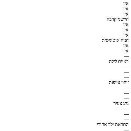
אין
אין
אין
חיישני קרבה
אין
אין
אין
חניה אוטומטית
אין
אין
—
ראיית לילה
—
—
—
זיהוי עייפות
—
—
—
נהג צעיר
—
—
—
התראת ילד אחורי
—