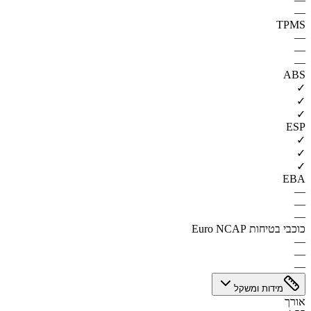
—
TPMS
—
—
—
ABS
✓
✓
✓
ESP
✓
✓
✓
EBA
—
—
—
כוכבי בטיחות Euro NCAP
—
—
—
מידות ומשקל
אורך