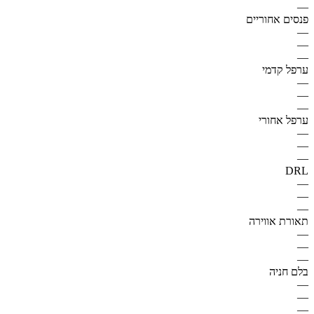
—
פנסים אחוריים
—
—
—
ערפל קדמי
—
—
—
ערפל אחורי
—
—
—
DRL
—
—
—
תאורת אווירה
—
—
—
בלם חניה
—
—
—