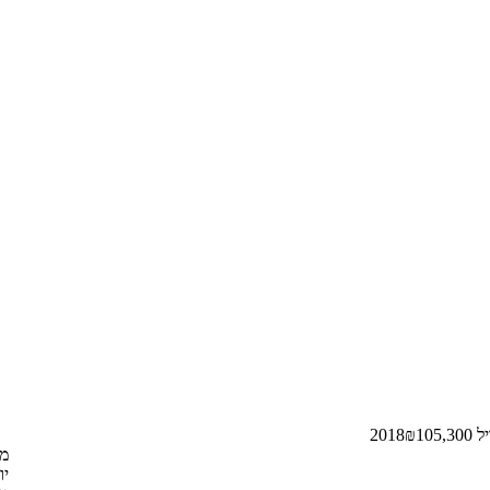
201
105,300
₪
מאי
יוני