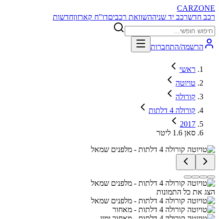
CARZONE
רכב חדש
רכב יד שניה
השוואת רכבים
דו"ח קארזון
חדשות
הרשמה/התחברות
ראשי
טויוטה
קורולה
קורולה 4 דלתות
2017
סאן 1.6 ליטר
הצג את כל התמונות