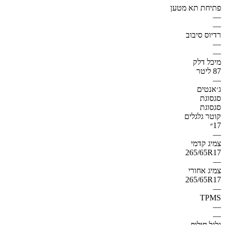
פתיחת תא מטען
—
—
רדיוס סיבוב
—
—
מיכל דלק
87 ליטר
—
ג׳אנטים
סגסוגת
סגסוגת
קוטר גלגלים
17״
—
צמיג קדמי
265/65R17
—
צמיג אחורי
265/65R17
—
TPMS
—
—
גלגל חילוף