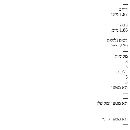
—
רוחב
1.87 מ״מ
—
גובה
1.86 מ״מ
—
בסיס גלגלים
2.79 מ״מ
—
מקומות
8
5
דלתות
5
3
תא מטען
—
—
תא מטען (מקופל)
—
—
תא מטען קדמי
—
—