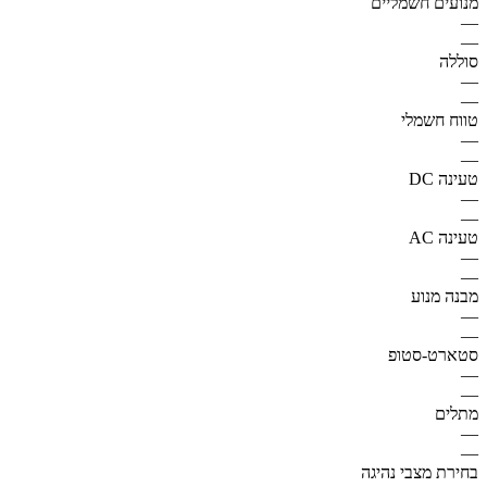
מנועים חשמליים
—
—
סוללה
—
—
טווח חשמלי
—
—
טעינה DC
—
—
טעינה AC
—
—
מבנה מנוע
—
—
סטארט-סטופ
—
—
מתלים
—
—
בחירת מצבי נהיגה