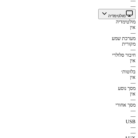
—
—
מולטימדיה
מולטימדיה
אין
—
מערכת שמע
מקורית
—
חיבור סלולרי
אין
—
בלוטות׳
אין
—
מסך נוסע
אין
—
מסך אחורי
—
—
USB
—
—