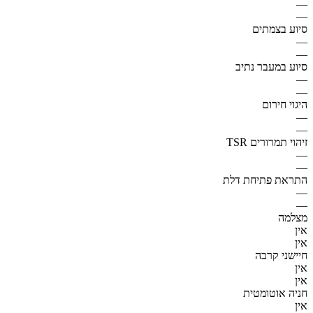
—
—
סיוע בצמתים
—
—
סיוע במעבר נתיב
—
—
היגוי חירום
—
—
זיהוי תמרורים TSR
—
—
התראת פתיחת דלת
—
—
מצלמה
אין
אין
חיישני קרבה
אין
אין
חניה אוטומטית
אין