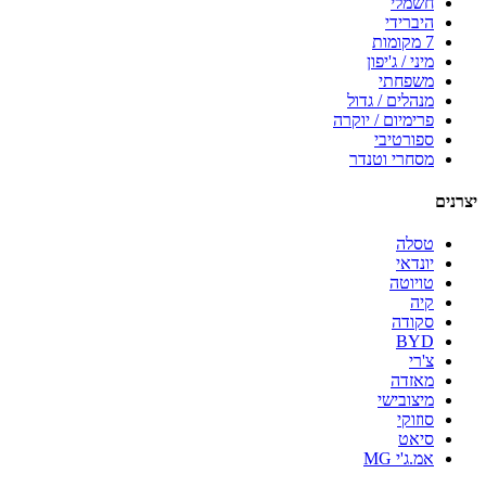
חשמלי
היברידי
7 מקומות
מיני / ג'יפון
משפחתי
מנהלים / גדול
פרימיום / יוקרה
ספורטיבי
מסחרי וטנדר
יצרנים
טסלה
יונדאי
טויוטה
קיה
סקודה
BYD
צ'רי
מאזדה
מיצובישי
סוזוקי
סיאט
אמ.ג'י MG