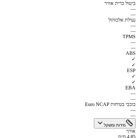
ביטול כרית אוויר
—
—
נעילת אלכוהול
—
—
TPMS
—
—
ABS
✓
✓
ESP
✓
✓
EBA
—
—
כוכבי בטיחות Euro NCAP
—
—
מידות ומשקל
אורך
4.85 מ״מ