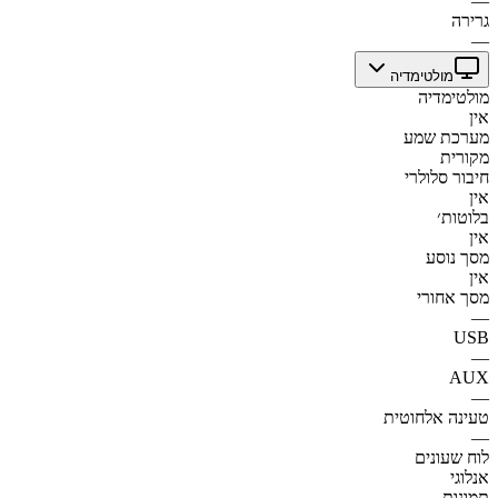
—
גרירה
—
מולטימדיה
מולטימדיה
אין
מערכת שמע
מקורית
חיבור סלולרי
אין
בלוטות׳
אין
מסך נוסע
אין
מסך אחורי
—
USB
—
AUX
—
טעינה אלחוטית
—
לוח שעונים
אנלוגי
תמונות