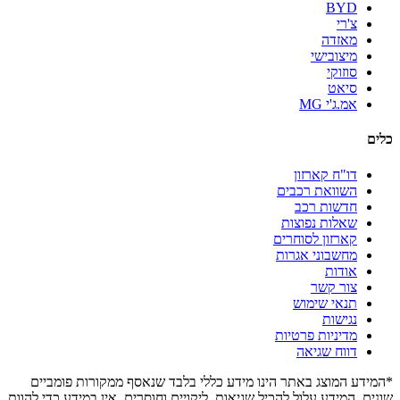
BYD
צ'רי
מאזדה
מיצובישי
סוזוקי
סיאט
אמ.ג'י MG
כלים
דו"ח קארזון
השוואת רכבים
חדשות רכב
שאלות נפוצות
קארזון לסוחרים
מחשבוני אגרות
אודות
צור קשר
תנאי שימוש
נגישות
מדיניות פרטיות
דווח שגיאה
*המידע המוצג באתר הינו מידע כללי בלבד שנאסף ממקורות פומביים
שונים. המידע עלול להכיל שגיאות, ליקויים וחוסרים. אין במידע כדי להוות