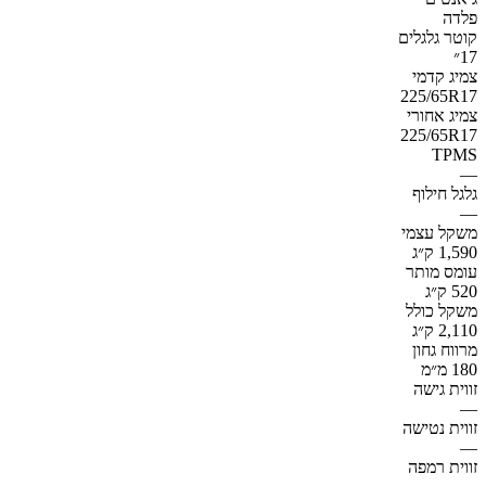
פלדה
קוטר גלגלים
17״
צמיג קדמי
225/65R17
צמיג אחורי
225/65R17
TPMS
—
גלגל חילוף
—
משקל עצמי
1,590 ק״ג
עומס מותר
520 ק״ג
משקל כולל
2,110 ק״ג
מרווח גחון
180 מ״מ
זווית גישה
—
זווית נטישה
—
זווית רמפה