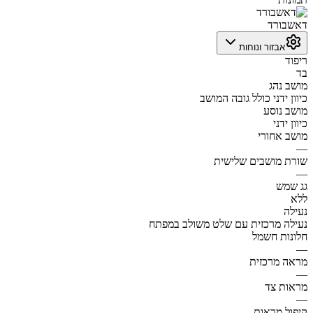
דאשבורד
אבזור ונוחות
ריפוד
בד
מושב נהג
כיוון ידני כולל גובה המושב
מושב נוסע
כיוון ידני
מושב אחורי
—
שורת מושבים שלישית
—
גג שמש
ללא
נעילה
נעילה מרכזית עם שלט משולב במפתח
חלונות חשמל
—
מראה מרכזית
—
מראות צד
—
קיפול מראות