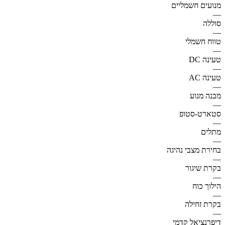
מנועים חשמליים
—
סוללה
—
טווח חשמלי
—
טעינה DC
—
טעינה AC
—
מבנה מנוע
—
סטארט-סטופ
—
מתלים
—
בחירת מצבי נהיגה
—
בקרת שיגור
—
הילוך כוח
—
בקרת זחילה
—
דיפרנציאל קדמי