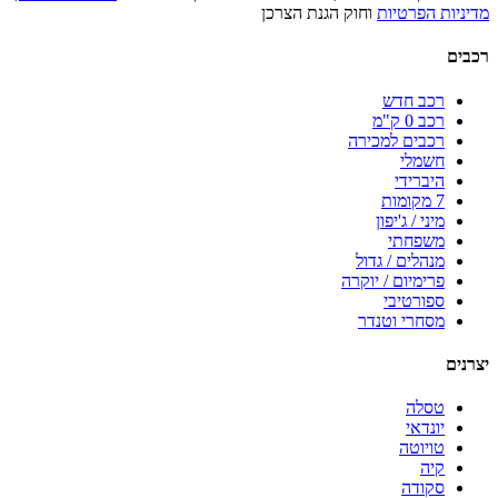
מדיניות הפרטיות
וחוק הגנת הצרכן
רכבים
רכב חדש
רכב 0 ק"מ
רכבים למכירה
חשמלי
היברידי
7 מקומות
מיני / ג'יפון
משפחתי
מנהלים / גדול
פרימיום / יוקרה
ספורטיבי
מסחרי וטנדר
יצרנים
טסלה
יונדאי
טויוטה
קיה
סקודה