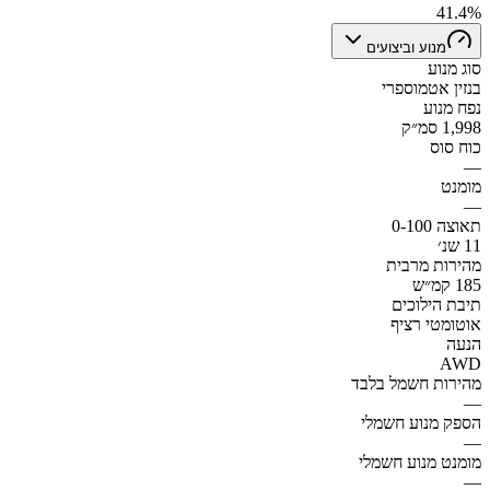
41.4%
מנוע וביצועים
סוג מנוע
בנזין אטמוספרי
נפח מנוע
1,998 סמ״ק
כוח סוס
—
מומנט
—
תאוצה 0-100
11 שנ׳
מהירות מרבית
185 קמ״ש
תיבת הילוכים
אוטומטי רציף
הנעה
AWD
מהירות חשמל בלבד
—
הספק מנוע חשמלי
—
מומנט מנוע חשמלי
—