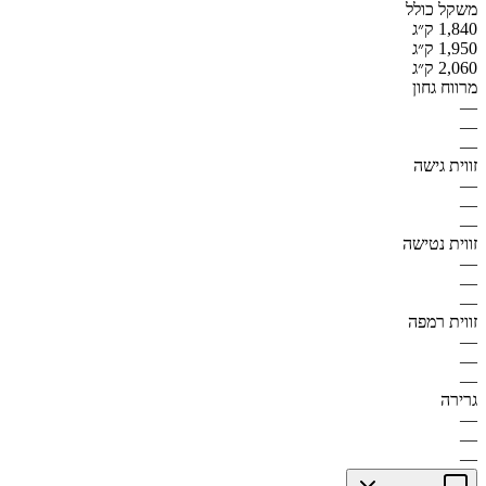
משקל כולל
1,840 ק״ג
1,950 ק״ג
2,060 ק״ג
מרווח גחון
—
—
—
זווית גישה
—
—
—
זווית נטישה
—
—
—
זווית רמפה
—
—
—
גרירה
—
—
—