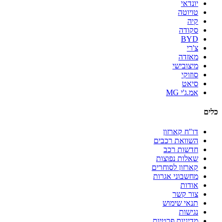
יונדאי
טויוטה
קיה
סקודה
BYD
צ'רי
מאזדה
מיצובישי
סוזוקי
סיאט
אמ.ג'י MG
כלים
דו"ח קארזון
השוואת רכבים
חדשות רכב
שאלות נפוצות
קארזון לסוחרים
מחשבוני אגרות
אודות
צור קשר
תנאי שימוש
נגישות
מדיניות פרטיות