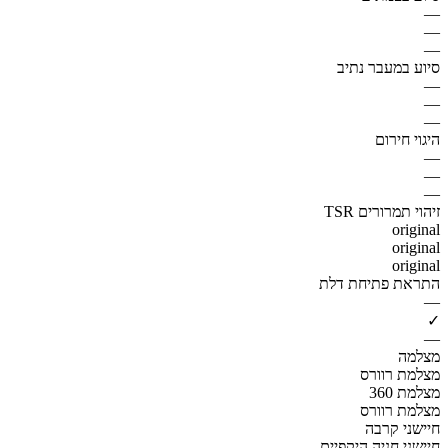
—
—
—
סיוע במעבר נתיב
—
—
—
היגוי חירום
—
—
—
זיהוי תמרורים TSR
original
original
original
התראת פתיחת דלת
—
✓
—
מצלמה
מצלמת רוורס
מצלמת 360
מצלמת רוורס
חיישני קרבה
חיישני חניה היקפיים