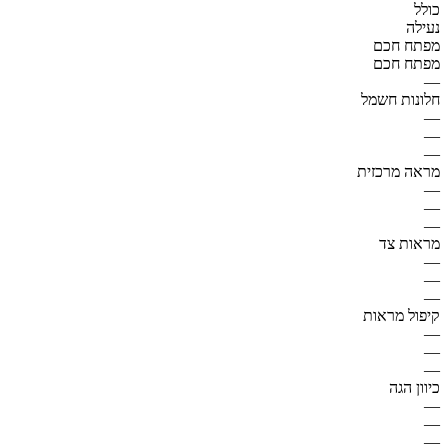
כולל
נעילה
מפתח חכם
מפתח חכם
—
חלונות חשמל
—
—
—
מראה מרכזית
—
—
—
מראות צד
—
—
—
קיפול מראות
—
—
—
כיוון הגה
—
—
—