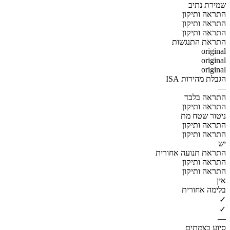
שמירת נתיב
התראה ותיקון
התראה ותיקון
התראה ותיקון
התראת התנגשות
original
original
original
הגבלת מהירות ISA
—
התראה בלבד
התראה ותיקון
ניטור שטח מת
התראה ותיקון
התראה ותיקון
יש
התראת תנועה אחורית
התראה ותיקון
התראה ותיקון
אין
בלימה אחורית
✓
✓
—
סיוע בצמתים