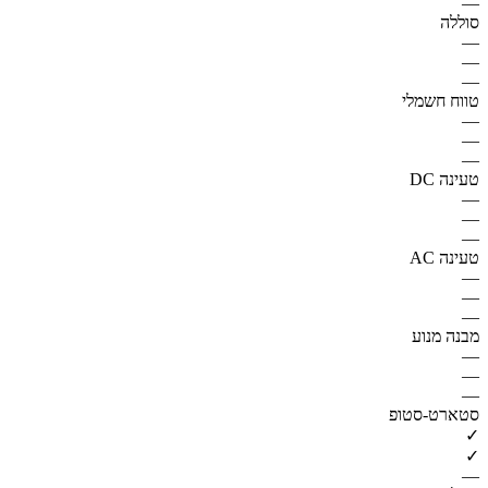
—
סוללה
—
—
—
טווח חשמלי
—
—
—
טעינה DC
—
—
—
טעינה AC
—
—
—
מבנה מנוע
—
—
—
סטארט-סטופ
✓
✓
—