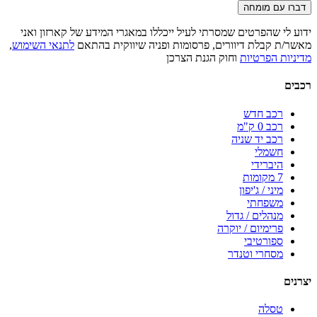
דברו עם מומחה
ידוע לי שהפרטים שמסרתי לעיל ייכללו במאגרי המידע של קארזון ואני
מאשר/ת קבלת דיוורים, פרסומות ופניה שיווקית בהתאם
לתנאי השימוש
,
מדיניות הפרטיות
וחוק הגנת הצרכן
רכבים
רכב חדש
רכב 0 ק"מ
רכב יד שניה
חשמלי
היברידי
7 מקומות
מיני / ג'יפון
משפחתי
מנהלים / גדול
פרימיום / יוקרה
ספורטיבי
מסחרי וטנדר
יצרנים
טסלה