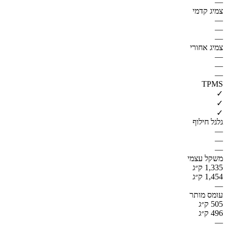
—
צמיג קדמי
—
—
—
צמיג אחורי
—
—
—
TPMS
✓
✓
✓
גלגל חילוף
—
—
—
משקל עצמי
1,335 ק״ג
1,454 ק״ג
—
עומס מותר
505 ק״ג
496 ק״ג
—