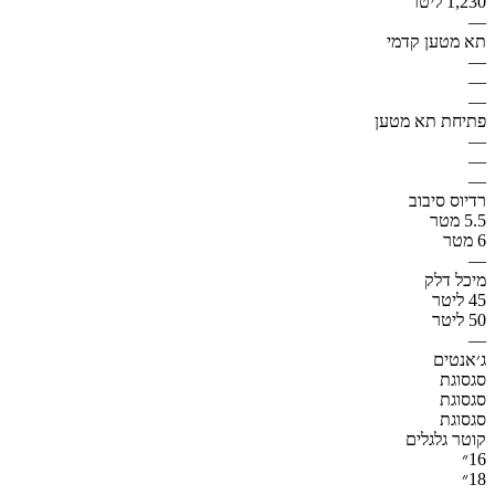
1,230 ליטר
—
תא מטען קדמי
—
—
—
פתיחת תא מטען
—
—
—
רדיוס סיבוב
5.5 מטר
6 מטר
—
מיכל דלק
45 ליטר
50 ליטר
—
ג׳אנטים
סגסוגת
סגסוגת
סגסוגת
קוטר גלגלים
16״
18״