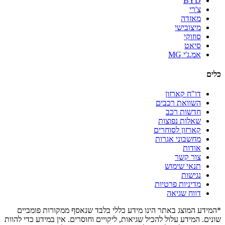
BYD
צ'רי
מאזדה
מיצובישי
סוזוקי
סיאט
אמ.ג'י MG
כלים
דו"ח קארזון
השוואת רכבים
חדשות רכב
שאלות נפוצות
קארזון לסוחרים
מחשבוני אגרות
אודות
צור קשר
תנאי שימוש
נגישות
מדיניות פרטיות
דווח שגיאה
*המידע המוצג באתר הינו מידע כללי בלבד שנאסף ממקורות פומביים
שונים. המידע עלול להכיל שגיאות, ליקויים וחוסרים. אין במידע כדי להוות