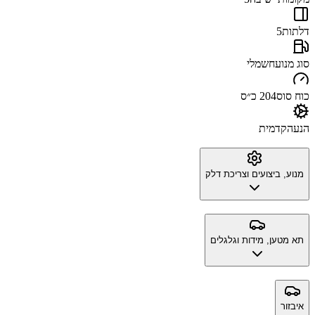
דלתות
5
סוג מנוע
חשמלי
כוח סוס
204 כ״ס
הנעה
קדמית
מנוע, ביצועים וצריכת דלק
תא מטען, מידות וגלגלים
איבזור