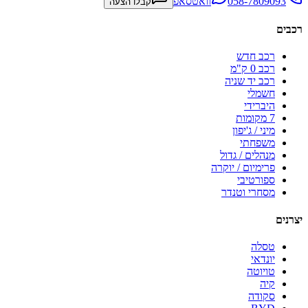
058-7809093
וואטסאפ
קבלו הצעה
רכבים
רכב חדש
רכב 0 ק"מ
רכב יד שניה
חשמלי
היברידי
7 מקומות
מיני / ג'יפון
משפחתי
מנהלים / גדול
פרימיום / יוקרה
ספורטיבי
מסחרי וטנדר
יצרנים
טסלה
יונדאי
טויוטה
קיה
סקודה