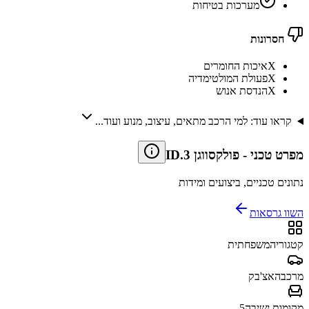
מערכות בטיחות
חסרונות
X
איכות החומרים
X
פעולת המולטימדיה
X
הנדסת אנוש
קראו עוד: למי הרכב מתאים, עיצוב, מנוע ועוד...
מפרט טכני
-
פולקסווגן ID.3
נתונים טכניים, ביצועים ומידות
השוו גרסאות
קטגוריה
משפחתית
מרכב
האצ'בק
מקומות ישיבה
5