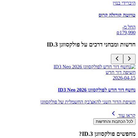
היברידי בנזין
טויוטה קורולה קרוס
החל מ-
₪
179,990
חדשות ומבחני דרכים על
פולקסווגן ID.3
חשיפה דור חדש
2026-04-15
נחשף דור חדש לפולקסווגן ID3 Neo 2026
חשיפת הדור השני להאצ'בק החשמלית של פולקסווגן
קראו עוד
לכל הכתבות והחדשות
מחפשים
פולקסווגן ID.3
?