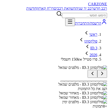
CARZONE
רכב חדש
רכב יד שניה
השוואת רכבים
דו"ח קארזון
חדשות
הרשמה/התחברות
ראשי
פולקסווגן
ID.3
2026
פרו סטייל 150kw חשמלי
הצג את כל התמונות
+
8
תמונות