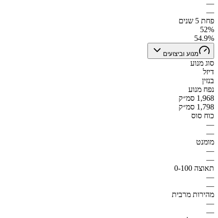
—
—
פחת 5 שנים
52%
54.9%
מנוע וביצועים
סוג מנוע
דיזל
בנזין
נפח מנוע
1,968 סמ״ק
1,798 סמ״ק
כוח סוס
—
—
מומנט
—
—
תאוצה 0-100
—
—
מהירות מרבית
—
—