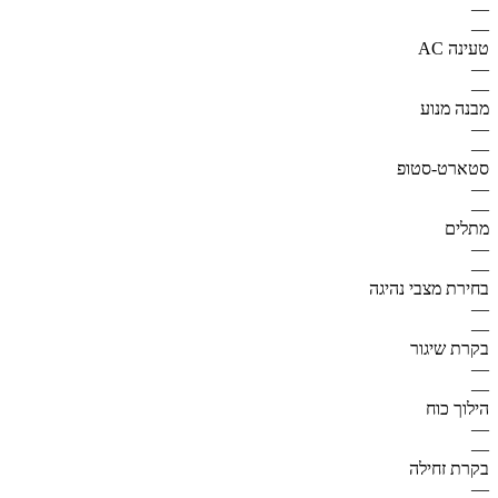
—
—
טעינה AC
—
—
מבנה מנוע
—
—
סטארט-סטופ
—
—
מתלים
—
—
בחירת מצבי נהיגה
—
—
בקרת שיגור
—
—
הילוך כוח
—
—
בקרת זחילה
—