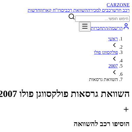
CARZONE
רכב חדש
רכבים למכירה
השוואת רכבים
דו"ח קארזון
חדשות
הרשמה/התחברות
ראשי
פולקסווגן פולו
2007
השוואת גרסאות
השוואת גרסאות
פולקסווגן פולו 2007
הוסיפו רכב להשוואה