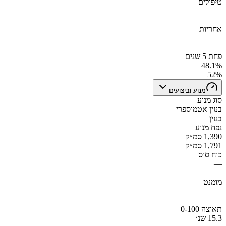
טיפולים
—
—
אחריות
—
—
פחת 5 שנים
48.1%
52%
מנוע וביצועים
סוג מנוע
בנזין אטמוספרי
בנזין
נפח מנוע
1,390 סמ״ק
1,791 סמ״ק
כוח סוס
—
—
מומנט
—
—
תאוצה 0-100
15.3 שנ׳