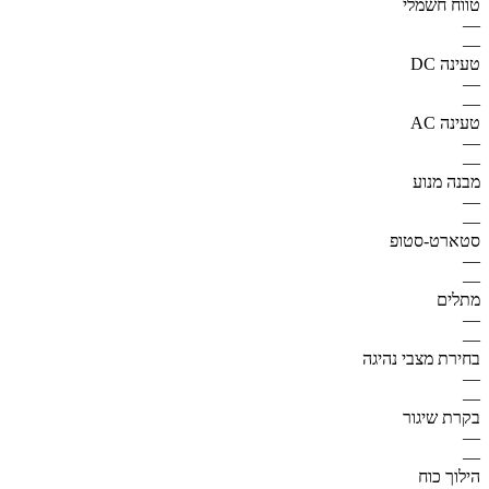
טווח חשמלי
—
—
טעינה DC
—
—
טעינה AC
—
—
מבנה מנוע
—
—
סטארט-סטופ
—
—
מתלים
—
—
בחירת מצבי נהיגה
—
—
בקרת שיגור
—
—
הילוך כוח