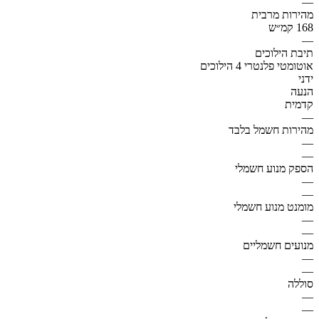
—
מהירות מרבית
168 קמ״ש
—
תיבת הילוכים
אוטומטי פלנטרי 4 הילוכים
ידני
הנעה
קדמית
—
מהירות חשמל בלבד
—
—
הספק מנוע חשמלי
—
—
מומנט מנוע חשמלי
—
—
מנועים חשמליים
—
—
סוללה
—
—