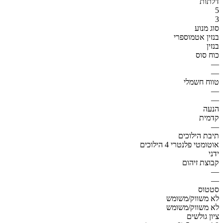
דלתות
5
3
סוג מנוע
בנזין אטמוספרי
בנזין
כוח סוס
—
—
טווח חשמלי
—
—
הנעה
קדמית
—
תיבת הילוכים
אוטומטי פלנטרי 4 הילוכים
ידני
קבוצת זיהום
—
—
סטטוס
לא משווק/משומש
לא משווק/משומש
ציון גולשים