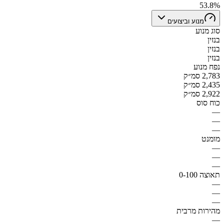
53.8%
מנוע וביצועים
סוג מנוע
בנזין
בנזין
בנזין
נפח מנוע
2,783 סמ״ק
2,435 סמ״ק
2,922 סמ״ק
כוח סוס
—
—
—
מומנט
—
—
—
תאוצה 0-100
—
—
—
מהירות מרבית
—