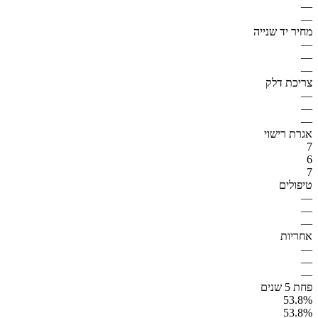
—
—
מחיר יד שנייה
—
—
—
צריכת דלק
—
—
—
אגרת רישוי
7
6
7
טיפולים
—
—
—
אחריות
—
—
—
פחת 5 שנים
53.8%
53.8%