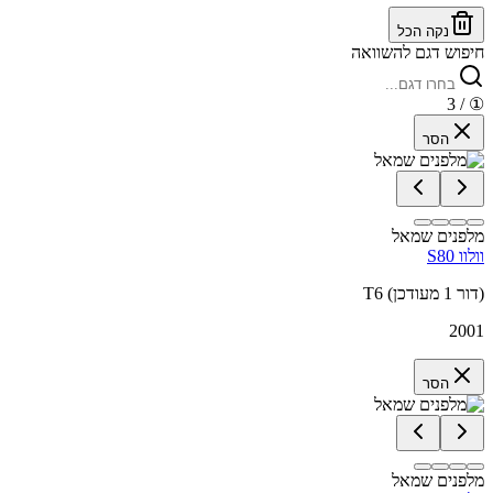
נקה הכל
חיפוש דגם להשוואה
/ 3
①
הסר
מלפנים שמאל
וולוו S80
T6 (דור 1 מעודכן)
2001
הסר
מלפנים שמאל