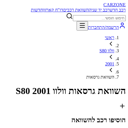
CARZONE
רכב חדש
רכב יד שניה
השוואת רכבים
דו"ח קארזון
חדשות
הרשמה/התחברות
ראשי
וולוו S80
2001
השוואת גרסאות
השוואת גרסאות
וולוו S80 2001
הוסיפו רכב להשוואה