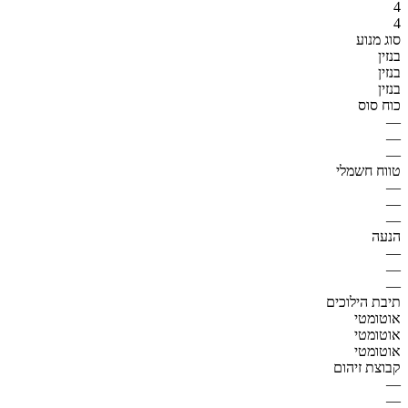
4
4
סוג מנוע
בנזין
בנזין
בנזין
כוח סוס
—
—
—
טווח חשמלי
—
—
—
הנעה
—
—
—
תיבת הילוכים
אוטומטי
אוטומטי
אוטומטי
קבוצת זיהום
—
—