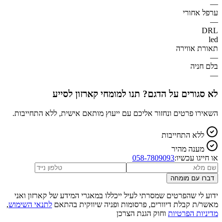
—
ערפל אחורי
—
DRL
led
תאורת אווירה
—
בלם חניה
—
לא סגורים על הדגם? תנו למומחי קארזון לסייע
השאירו פרטים ונחזור אליכם עם ייעוץ מותאם אישית, ללא התחייבות.
ללא התחייבות
מענה מהיר
או חייגו עכשיו:
058-7809093
דברו עם מומחה
ידוע לי שהפרטים שמסרתי לעיל ייכללו במאגרי המידע של קארזון ואני
מאשר/ת קבלת דיוורים, פרסומות ופניה שיווקית בהתאם
לתנאי השימוש
,
מדיניות הפרטיות
וחוק הגנת הצרכן