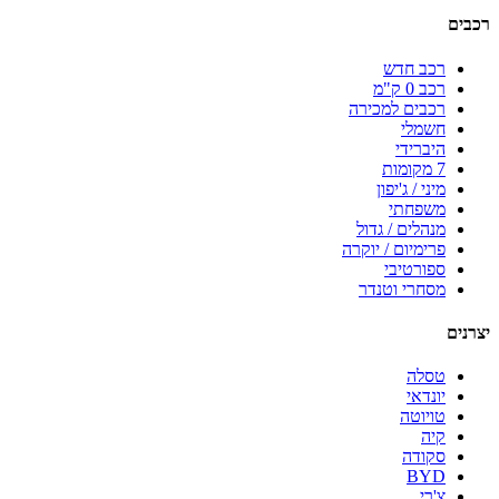
רכבים
רכב חדש
רכב 0 ק"מ
רכבים למכירה
חשמלי
היברידי
7 מקומות
מיני / ג'יפון
משפחתי
מנהלים / גדול
פרימיום / יוקרה
ספורטיבי
מסחרי וטנדר
יצרנים
טסלה
יונדאי
טויוטה
קיה
סקודה
BYD
צ'רי