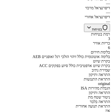
—
דיפרנציאל מרכזי
—
דיפרנציאל אחורי
—
בטיחות
רמת בטיחות
3
כריות אוויר
6
בלימת חירום
AEB בלימה אוטונומית כולל זיהוי הולכי רגל ואופניים
בקרת שיוט
ACC בקרת שיוט אדפטיבית כולל סיוע בפקקים
שמירת נתיב
התראה ותיקון
התראת התנגשות
original
הגבלת מהירות ISA
התראה ותיקון
ניטור שטח מת
התראה בלבד
התראת תנועה אחורית
אין