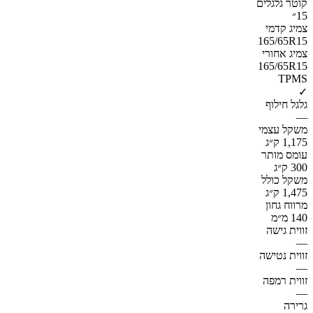
קוטר גלגלים
15״
צמיג קדמי
165/65R15
צמיג אחורי
165/65R15
TPMS
✓
גלגל חילוף
—
משקל עצמי
1,175 ק״ג
עומס מותר
300 ק״ג
משקל כולל
1,475 ק״ג
מרווח גחון
140 מ״מ
זווית גישה
—
זווית נטישה
—
זווית רמפה
—
גרירה