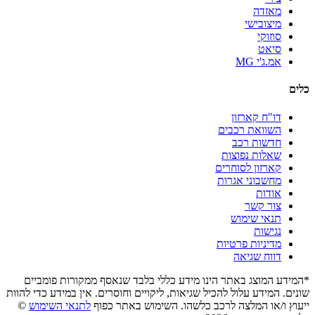
מאזדה
מיצובישי
סוזוקי
סיאט
אמ.ג'י MG
כלים
דו"ח קארזון
השוואת רכבים
חדשות רכב
שאלות נפוצות
קארזון לסוחרים
מחשבוני אגרות
אודות
צור קשר
תנאי שימוש
נגישות
מדיניות פרטיות
דווח שגיאה
*המידע המוצג באתר הינו מידע כללי בלבד שנאסף ממקורות פומביים
שונים. המידע עלול להכיל שגיאות, ליקויים וחוסרים. אין במידע כדי להוות
ייעוץ ו/או המלצה לרכב כלשהו. השימוש באתר כפוף
לתנאי השימוש
©