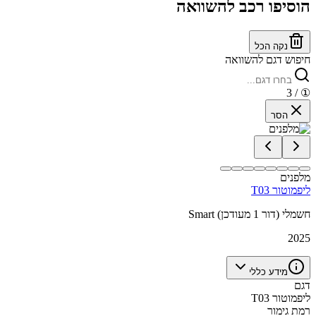
הוסיפו רכב להשוואה
נקה הכל
חיפוש דגם להשוואה
/ 3
①
הסר
מלפנים
ליפמוטור T03
Smart חשמלי (דור 1 מעודכן)
2025
מידע כללי
דגם
ליפמוטור T03
רמת גימור