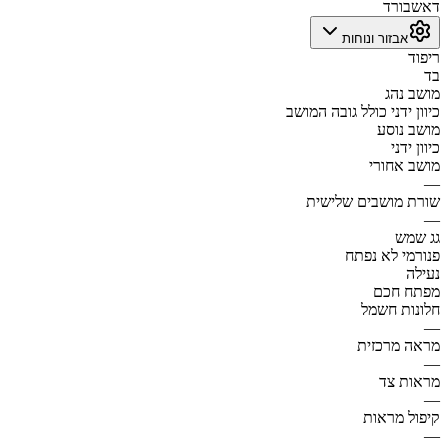
דאשבורד
אבזור ונוחות
ריפוד
בד
מושב נהג
כיוון ידני כולל גובה המושב
מושב נוסע
כיוון ידני
מושב אחורי
—
שורת מושבים שלישית
—
גג שמש
פנורמי לא נפתח
נעילה
מפתח חכם
חלונות חשמל
—
מראה מרכזית
—
מראות צד
—
קיפול מראות
—