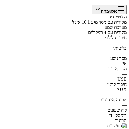
—
מולטימדיה
מולטימדיה
מקורית עם מסך מגע 10.1 אינץ'
מערכת שמע
מקורית עם 4 רמקולים
חיבור סלולרי
—
בלוטות׳
—
מסך נוסע
אין
מסך אחורי
—
USB
חיבור קדמי
AUX
—
טעינה אלחוטית
—
לוח שעונים
דיגיטלי 8"
תמונות