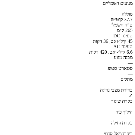
מנועים חשמליים
—
סוללה
37.7 קוט״ש
טווח חשמלי
265 ק״מ
טעינה DC
45 קילו-ואט, 36 דקות
טעינה AC
6.6 קילו-ואט, 420 דקות
מבנה מנוע
—
סטארט-סטופ
—
מתלים
—
בחירת מצבי נהיגה
✓
בקרת שיגור
—
הילוך כוח
—
בקרת זחילה
—
דיפרנציאל קדמי