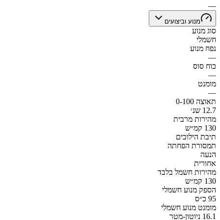
—
מנוע וביצועים
סוג מנוע
חשמלי
נפח מנוע
—
כוח סוס
—
מומנט
—
תאוצה 0-100
12.7 שנ׳
מהירות מרבית
130 קמ״ש
תיבת הילוכים
תמסורת הפחתה
הנעה
אחורית
מהירות חשמל בלבד
130 קמ״ש
הספק מנוע חשמלי
95 כ״ס
מומנט מנוע חשמלי
16.1 ניוטון-מטר