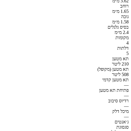
3.62 מ״מ
רוחב
1.65 מ״מ
גובה
1.58 מ״מ
בסיס גלגלים
2.4 מ״מ
מקומות
4
דלתות
5
תא מטען
210 ליטר
תא מטען (מקופל)
508 ליטר
תא מטען קדמי
—
פתיחת תא מטען
—
רדיוס סיבוב
—
מיכל דלק
—
ג׳אנטים
סגסוגת