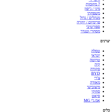
7 מקומות
מיני / ג'יפון
משפחתי
מנהלים / גדול
פרימיום / יוקרה
ספורטיבי
מסחרי וטנדר
יצרנים
טסלה
יונדאי
טויוטה
קיה
סקודה
BYD
צ'רי
מאזדה
מיצובישי
סוזוקי
סיאט
אמ.ג'י MG
כלים