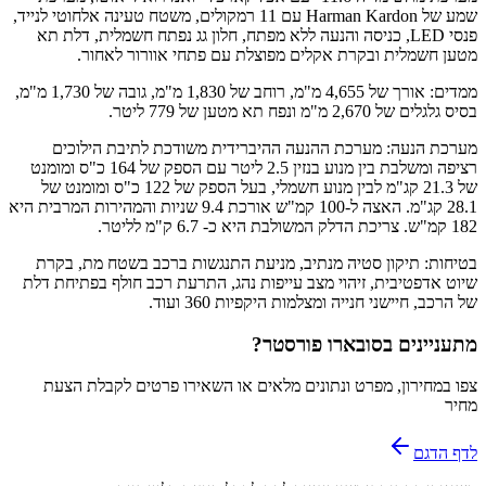
שמע של Harman Kardon עם 11 רמקולים, משטח טעינה אלחוטי לנייד,
פנסי LED, כניסה והנעה ללא מפתח, חלון גג נפתח חשמלית, דלת תא
מטען חשמלית ובקרת אקלים מפוצלת עם פתחי אוורור לאחור.
ממדים: אורך של 4,655 מ"מ, רוחב של 1,830 מ"מ, גובה של 1,730 מ"מ,
בסיס גלגלים של 2,670 מ"מ ונפח תא מטען של 779 ליטר.
מערכת הנעה: מערכת ההנעה ההיברידית משודכת לתיבת הילוכים
רציפה ומשלבת בין מנוע בנזין 2.5 ליטר עם הספק של 164 כ"ס ומומנט
של 21.3 קג"מ לבין מנוע חשמלי, בעל הספק של 122 כ"ס ומומנט של
28.1 קג"מ. האצה ל-100 קמ"ש אורכת 9.4 שניות והמהירות המרבית היא
182 קמ"ש. צריכת הדלק המשולבת היא כ- 6.7 ק"מ לליטר.
בטיחות: תיקון סטיה מנתיב, מניעת התנגשות ברכב בשטח מת, בקרת
שיוט אדפטיבית, זיהוי מצב עייפות נהג, התרעת רכב חולף בפתיחת דלת
של הרכב, חיישני חנייה ומצלמות היקפיות 360 ועוד.
מתעניינים ב
סובארו פורסטר
?
צפו במחירון, מפרט ונתונים מלאים או השאירו פרטים לקבלת הצעת
מחיר
לדף הדגם