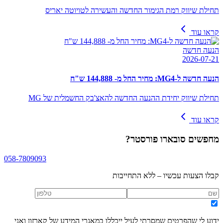
תחילת שיווק רמת הגימור החדשה והעשירה לטויוטה יאריס
קראו עוד
הנעה חדשה
2026-07-21
הנעה חדשה ל-MG4: מחיר החל מ- 144,888 ש"ח
תחילת שיווק יחידת ההנעה החדשה להאצ'בק החשמלית של MG
קראו עוד
מחפשים
סובארו פורסטר
?
058-7809093
קבלו הצעות עכשיו – ללא התחייבות
ידוע לי שהפרטים שמסרתי לעיל ייכללו במאגרי המידע של קארזון ואני