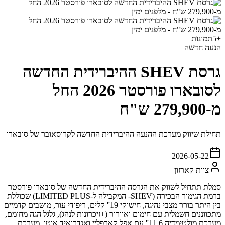
+
5
תמונות
הנעה חדשה
גרסת SHEV ההיברידית החדשה
לסובארו פורסטר 2026 החל
מ-279,900 ש"ח
תחילת שיווק מערכת ההנעה ההיברידית החדשה לקרוסאובר של סובארו
2026-05-22
צוות קארזון
סמלת תתחיל לשווק את הגרסה ההיברידית החדשה של סובארו פורסטר
ברמת הגימור הבכירה (SHEV- המקבילה ל-LIMITED PLUS) שכוללת
בין היתר בורר מצבי נהיגה, חישוקי 19'' קלים, ריפודי עור, מושבים קדמיים
מתכווננים חשמלית עם חימום ואוורור (+זיכרונות לנהג), גלגל הגה מחומם,
מערכת מולטימדיה 11.6'' עם אפל קארפליי ואנדרואיד אוטו, מערכת