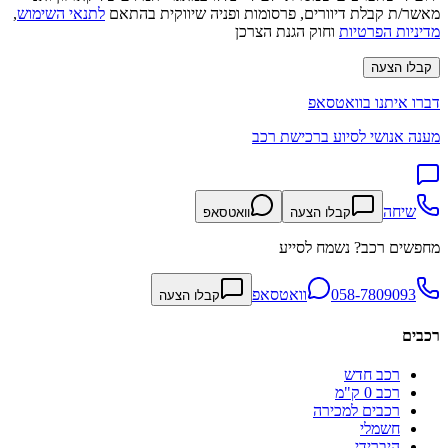
מאשר/ת קבלת דיוורים, פרסומות ופניה שיווקית בהתאם
לתנאי השימוש
,
מדיניות הפרטיות
וחוק הגנת הצרכן
קבלו הצעה
דברו איתנו בוואטסאפ
מענה אנושי לסיוע ברכישת רכב
שיחה
קבלו הצעה
וואטסאפ
מחפשים רכב? נשמח לסייע
058-7809093
וואטסאפ
קבלו הצעה
רכבים
רכב חדש
רכב 0 ק"מ
רכבים למכירה
חשמלי
היברידי