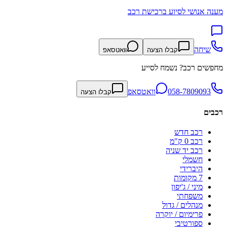
מענה אנושי לסיוע ברכישת רכב
שיחה
קבלו הצעה
וואטסאפ
מחפשים רכב? נשמח לסייע
058-7809093
וואטסאפ
קבלו הצעה
רכבים
רכב חדש
רכב 0 ק"מ
רכב יד שניה
חשמלי
היברידי
7 מקומות
מיני / ג'יפון
משפחתי
מנהלים / גדול
פרימיום / יוקרה
ספורטיבי