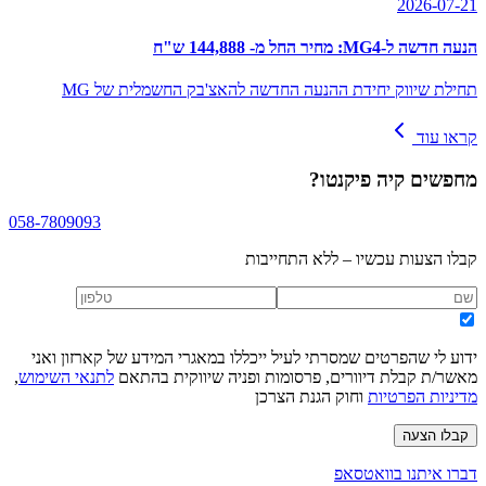
2026-07-21
הנעה חדשה ל-MG4: מחיר החל מ- 144,888 ש"ח
תחילת שיווק יחידת ההנעה החדשה להאצ'בק החשמלית של MG
קראו עוד
מחפשים
קיה פיקנטו
?
058-7809093
קבלו הצעות עכשיו – ללא התחייבות
ידוע לי שהפרטים שמסרתי לעיל ייכללו במאגרי המידע של קארזון ואני
מאשר/ת קבלת דיוורים, פרסומות ופניה שיווקית בהתאם
לתנאי השימוש
,
מדיניות הפרטיות
וחוק הגנת הצרכן
קבלו הצעה
דברו איתנו בוואטסאפ