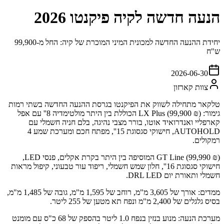
הנעה חדשה לקיה פיקנטו 2026
יחידת ההנעה החדשה למכונית המיני המוכרת של קיה: החל מ-99,900
ש"ח
2026-06-30
צוות קארזון
טלקאר מתחילה לשווק את הפיקנטו בגרסת ההנעה החדשה בשתי רמות
גימור: LX Plus (99,900 ₪) הכוללת בין היתר מולטימדיה 8'' עם אפל
קארפליי ואנדרואיד אוטו, בורר מצבי נהיגה, בלם חניה חשמלי עם
AUTOHOLD, חישוקי סגסוגת 15'', מפתח חכם ומערכת שמע 4
רמקולים.
GT Line (99,990 ₪) המוסיפה בין היתר בקרת אקלים, פנסי LED,
חישוקי סגסוגת 16'', חלון שמש חשמלי, ריפוד עור טבעוני, קיפול מראות
חשמלי ותאורת יום DRL LED.
ממדים: אורך של 3,605 מ"מ, רוחב של 1,595 מ"מ, גובה של 1,485 מ"מ,
בסיס גלגלים של 2,400 מ"מ ונפח תא מטען של 255 ליטר.
מערכת הנעה: מנוע בנזין בנפח 1.0 ליטר בהספק של 68 כ"ס עם מומנט