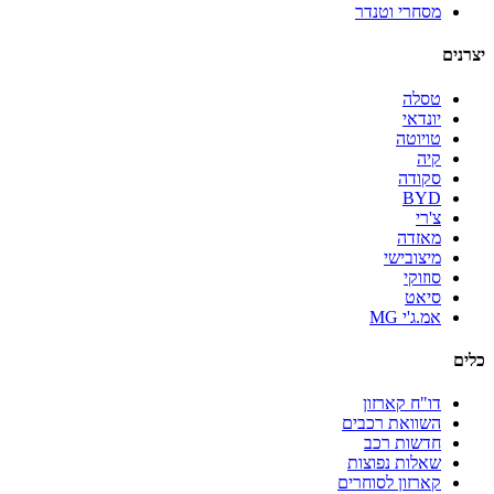
מסחרי וטנדר
יצרנים
טסלה
יונדאי
טויוטה
קיה
סקודה
BYD
צ'רי
מאזדה
מיצובישי
סוזוקי
סיאט
אמ.ג'י MG
כלים
דו"ח קארזון
השוואת רכבים
חדשות רכב
שאלות נפוצות
קארזון לסוחרים