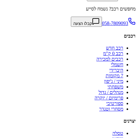
מחפשים רכב? נשמח לסייע
058-7809093
קבלו הצעה
רכבים
רכב חדש
רכב 0 ק"מ
רכבים למכירה
חשמלי
היברידי
7 מקומות
מיני / ג'יפון
משפחתי
מנהלים / גדול
פרימיום / יוקרה
ספורטיבי
מסחרי וטנדר
יצרנים
טסלה