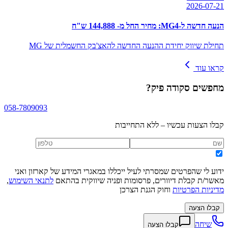
2026-07-21
הנעה חדשה ל-MG4: מחיר החל מ- 144,888 ש"ח
תחילת שיווק יחידת ההנעה החדשה להאצ'בק החשמלית של MG
קראו עוד
מחפשים
סקודה פיק
?
058-7809093
קבלו הצעות עכשיו – ללא התחייבות
ידוע לי שהפרטים שמסרתי לעיל ייכללו במאגרי המידע של קארזון ואני
מאשר/ת קבלת דיוורים, פרסומות ופניה שיווקית בהתאם
לתנאי השימוש
,
מדיניות הפרטיות
וחוק הגנת הצרכן
קבלו הצעה
שיחה
קבלו הצעה