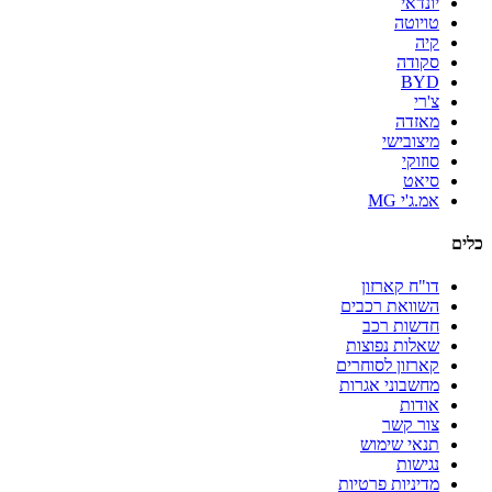
יונדאי
טויוטה
קיה
סקודה
BYD
צ'רי
מאזדה
מיצובישי
סוזוקי
סיאט
אמ.ג'י MG
כלים
דו"ח קארזון
השוואת רכבים
חדשות רכב
שאלות נפוצות
קארזון לסוחרים
מחשבוני אגרות
אודות
צור קשר
תנאי שימוש
נגישות
מדיניות פרטיות