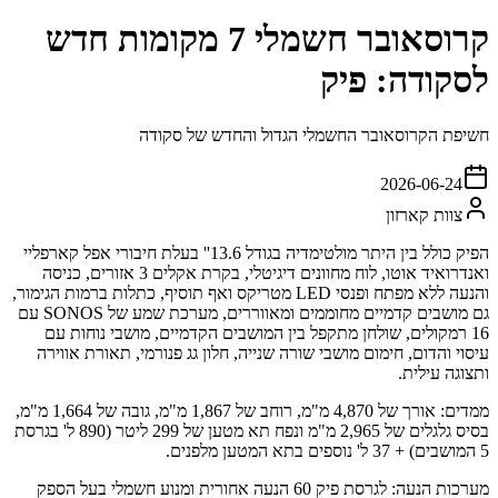
קרוסאובר חשמלי 7 מקומות חדש
לסקודה: פיק
חשיפת הקרוסאובר החשמלי הגדול והחדש של סקודה
2026-06-24
צוות קארזון
הפיק כולל בין היתר מולטימדיה בגודל 13.6'' בעלת חיבורי אפל קארפליי
ואנדרואיד אוטו, לוח מחוונים דיגיטלי, בקרת אקלים 3 אזורים, כניסה
והנעה ללא מפתח ופנסי LED מטריקס ואף תוסיף, כתלות ברמות הגימור,
גם מושבים קדמיים מחוממים ומאווררים, מערכת שמע של SONOS עם
16 רמקולים, שולחן מתקפל בין המושבים הקדמיים, מושבי נוחות עם
עיסוי והדום, חימום מושבי שורה שנייה, חלון גג פנורמי, תאורת אווירה
ותצוגה עילית.
ממדים: אורך של 4,870 מ"מ, רוחב של 1,867 מ"מ, גובה של 1,664 מ"מ,
בסיס גלגלים של 2,965 מ"מ ונפח תא מטען של 299 ליטר (890 ל' בגרסת
5 המושבים) + 37 ל' נוספים בתא המטען מלפנים.
מערכות הנעה: לגרסת פיק 60 הנעה אחורית ומנוע חשמלי בעל הספק