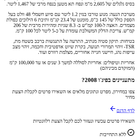
בסיס גלגלים של 2,605 מ"מ ונפח תא מטען בנפח מרבי של 1,467 ליטר.
מערכת הנעה: מנוע טורבו בנזין 1.2 ליטר עם סיוע חשמלי 48 וולט בעל
הספק כולל של 145 כ"ס, מומנט של 23.4 קג"מ ותיבת 6 הילוכים כפולת
מצמדים. האצה ל-100 קמ"ש ב- 8.3 שניות ומהירות מרבית של 206
קמ"ש. צריכת הדלק המשולבת עומדת על כ-5 ליטר לכל 100 ק"מ.
בטיחות: תיקון סטיה מנתיב, התרעה על התנגשות ברכב בשטח מת,
TSR- זיהוי תמרורי תנועה, בקרת שיוט אדפטיבית וחכמה, זיהוי מצב
עייפות נהג, חיישני חנייה אחוריים, מצלמת רוורס ועוד.
אחריות וטיפולים: אחריות לסוללה למשך 3 שנים או עד 100,000 ק"מ
(המוקדם מביניהם)
מתעניינים ב
פיג'ו 2008
?
צפו במחירון, מפרט ונתונים מלאים או השאירו פרטים לקבלת הצעת
מחיר
לדף הדגם
השאירו פרטים עכשיו ונעזור לכם לקבל הצעת רלוונטיות
ללא התחייבות