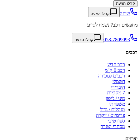
קבלו הצעה
שיחה
קבלו הצעה
מחפשים רכב? נשמח לסייע
058-7809093
קבלו הצעה
רכבים
רכב חדש
רכב 0 ק"מ
רכבים למכירה
חשמלי
היברידי
7 מקומות
מיני / ג'יפון
משפחתי
מנהלים / גדול
פרימיום / יוקרה
ספורטיבי
מסחרי וטנדר
יצרנים