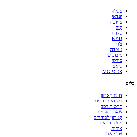
טסלה
יונדאי
טויוטה
קיה
סקודה
BYD
צ'רי
מאזדה
מיצובישי
סוזוקי
סיאט
אמ.ג'י MG
כלים
דו"ח קארזון
השוואת רכבים
חדשות רכב
שאלות נפוצות
קארזון לסוחרים
מחשבוני אגרות
אודות
צור קשר