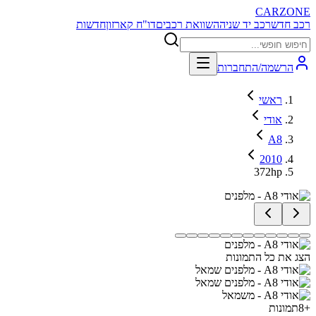
CARZONE
רכב חדש
רכב יד שניה
השוואת רכבים
דו"ח קארזון
חדשות
הרשמה/התחברות
ראשי
אודי
A8
2010
372hp
הצג את כל התמונות
+
8
תמונות