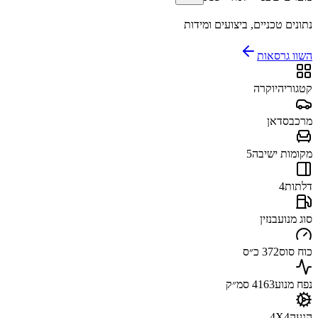
נתונים טכניים, ביצועים ומידות
השוו גרסאות
קטגוריה
יוקרה
מרכב
סדאן
מקומות ישיבה
5
דלתות
4
סוג מנוע
בנזין
כוח סוס
372 כ״ס
נפח מנוע
4163 סמ״ק
הנעה
4X4