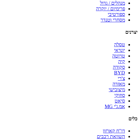
מנהלים / גדול
פרימיום / יוקרה
ספורטיבי
מסחרי וטנדר
יצרנים
טסלה
יונדאי
טויוטה
קיה
סקודה
BYD
צ'רי
מאזדה
מיצובישי
סוזוקי
סיאט
אמ.ג'י MG
כלים
דו"ח קארזון
השוואת רכבים