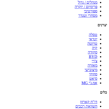
מנהלים / גדול
פרימיום / יוקרה
ספורטיבי
מסחרי וטנדר
יצרנים
טסלה
יונדאי
טויוטה
קיה
סקודה
BYD
צ'רי
מאזדה
מיצובישי
סוזוקי
סיאט
אמ.ג'י MG
כלים
דו"ח קארזון
השוואת רכבים