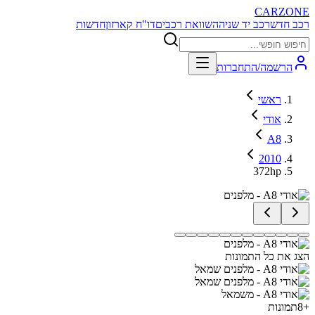
CARZONE
רכב חדש
רכב יד שניה
השוואת רכבים
דו"ח קארזון
חדשות
הרשמה/התחברות
ראשי
אודי
A8
2010
372hp
הצג את כל התמונות
+
8
תמונות