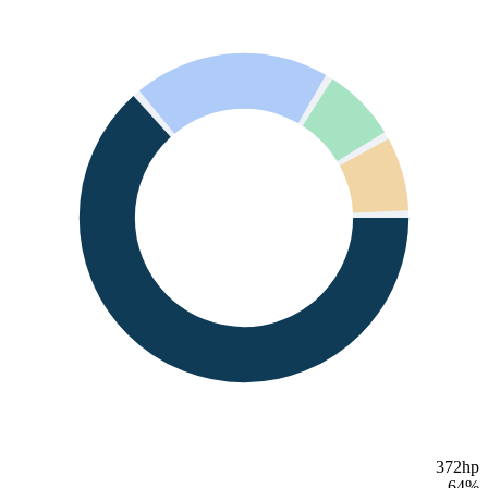
372hp
64
%