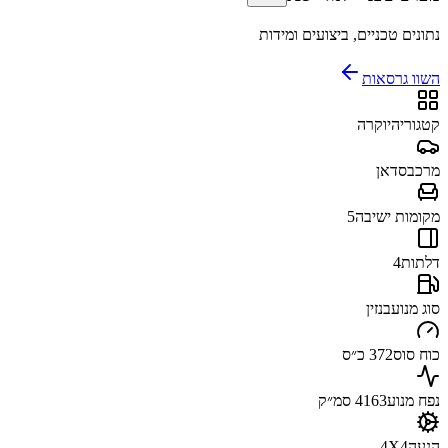
נתונים טכניים, ביצועים ומידות
השוו גרסאות
קטגוריה
יוקרה
מרכב
סדאן
מקומות ישיבה
5
דלתות
4
סוג מנוע
בנזין
כוח סוס
372 כ״ס
נפח מנוע
4163 סמ״ק
הנעה
4X4