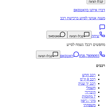
קבלו הצעה
דברו איתנו בוואטסאפ
מענה אנושי לסיוע ברכישת רכב
שיחה
קבלו הצעה
וואטסאפ
מחפשים רכב? נשמח לסייע
058-7809093
וואטסאפ
קבלו הצעה
רכבים
רכב חדש
רכב 0 ק"מ
רכב יד שניה
חשמלי
היברידי
7 מקומות
מיני / ג'יפון
משפחתי