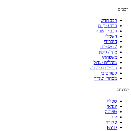
רכבים
רכב חדש
רכב 0 ק"מ
רכב יד שניה
חשמלי
היברידי
7 מקומות
מיני / ג'יפון
משפחתי
מנהלים / גדול
פרימיום / יוקרה
ספורטיבי
מסחרי וטנדר
יצרנים
טסלה
יונדאי
טויוטה
קיה
סקודה
BYD