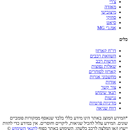
צ'רי
מאזדה
מיצובישי
סוזוקי
סיאט
אמ.ג'י MG
כלים
דו"ח קארזון
השוואת רכבים
חדשות רכב
שאלות נפוצות
קארזון לסוחרים
מחשבוני אגרות
אודות
צור קשר
תנאי שימוש
נגישות
מדיניות פרטיות
דווח שגיאה
*המידע המוצג באתר הינו מידע כללי בלבד שנאסף ממקורות פומביים
שונים. המידע עלול להכיל שגיאות, ליקויים וחוסרים. אין במידע כדי להוות
ייעוץ ו/או המלצה לרכב כלשהו. השימוש באתר כפוף
לתנאי השימוש
©