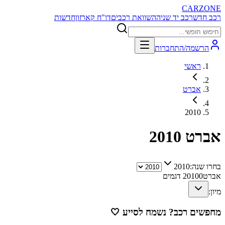
CARZONE
רכב חדש
רכב יד שניה
השוואת רכבים
דו"ח קארזון
חדשות
הרשמה/התחברות
ראשי
אברט
2010
אברט
2010
בחרו שנה:
2010
אברט
0
2010
דגמים
מיון:
מחפשים רכב? נשמח לסייע
🤍