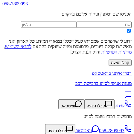
058-7809093
הכניסו שם וטלפון ונחזור אליכם בהקדם:
ידוע לי שהפרטים שמסרתי לעיל ייכללו במאגרי המידע של קארזון ואני
מאשר/ת קבלת דיוורים, פרסומות ופניה שיווקית בהתאם
לתנאי השימוש
,
מדיניות הפרטיות
וחוק הגנת הצרכן
קבלו הצעה
דברו איתנו בוואטסאפ
מענה אנושי לסיוע ברכישת רכב
שיחה
קבלו הצעה
וואטסאפ
מחפשים רכב? נשמח לסייע
058-7809093
וואטסאפ
קבלו הצעה