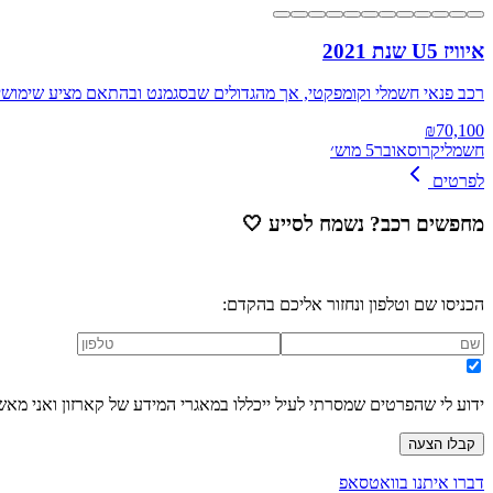
איוויז U5 שנת 2021
רכב פנאי חשמלי וקומפקטי, אך מהגדולים שבסגמנט ובהתאם מציע שימושיות ומרווח טוב, א
₪
70,100
חשמלי
קרוסאובר
5 מוש׳
לפרטים
מחפשים רכב? נשמח לסייע
🤍
הכניסו שם וטלפון ונחזור אליכם בהקדם:
ידוע לי שהפרטים שמסרתי לעיל ייכללו במאגרי המידע של קארזון ואני מאש
קבלו הצעה
דברו איתנו בוואטסאפ