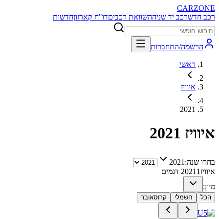
CARZONE
רכב חדש
רכב יד שניה
השוואת רכבים
דו"ח קארזון
חדשות
הרשמה/התחברות
ראשי
איוויז
2021
איוויז
2021
בחרו שנה:
2021
איוויז
1
2021
דגמים
מיון:
הכל
חשמלי
קרוסאובר