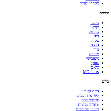
מסחרי וטנדר
יצרנים
טסלה
יונדאי
טויוטה
קיה
סקודה
BYD
צ'רי
מאזדה
מיצובישי
סוזוקי
סיאט
אמ.ג'י MG
כלים
דו"ח קארזון
השוואת רכבים
חדשות רכב
שאלות נפוצות
קארזון לסוחרים