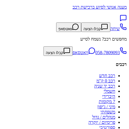
מענה אנושי לסיוע ברכישת רכב
שיחה
קבלו הצעה
וואטסאפ
מחפשים רכב? נשמח לסייע
058-7809093
וואטסאפ
קבלו הצעה
רכבים
רכב חדש
רכב 0 ק"מ
רכב יד שניה
חשמלי
היברידי
7 מקומות
מיני / ג'יפון
משפחתי
מנהלים / גדול
פרימיום / יוקרה
ספורטיבי