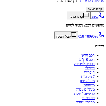
מדיניות הפרטיות
וחוק הגנת הצרכן
קבלו הצעה
שיחה
קבלו הצעה
מחפשים רכב? נשמח לסייע
058-7809093
קבלו הצעה
רכבים
רכב חדש
רכב 0 ק"מ
רכבים למכירה
חשמלי
היברידי
7 מקומות
מיני / ג'יפון
משפחתי
מנהלים / גדול
פרימיום / יוקרה
ספורטיבי
מסחרי וטנדר