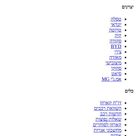
יצרנים
טסלה
יונדאי
טויוטה
קיה
סקודה
BYD
צ'רי
מאזדה
מיצובישי
סוזוקי
סיאט
אמ.ג'י MG
כלים
דו"ח קארזון
השוואת רכבים
חדשות רכב
שאלות נפוצות
קארזון לסוחרים
מחשבוני אגרות
אודות