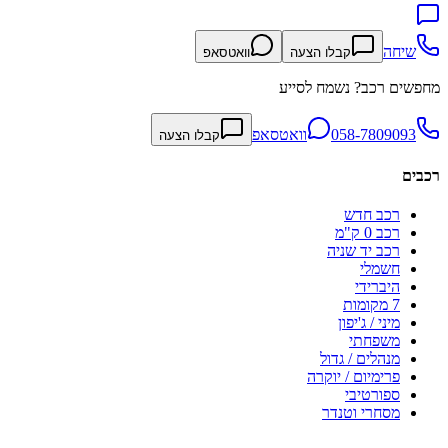
שיחה
קבלו הצעה
וואטסאפ
מחפשים רכב? נשמח לסייע
058-7809093
וואטסאפ
קבלו הצעה
רכבים
רכב חדש
רכב 0 ק"מ
רכב יד שניה
חשמלי
היברידי
7 מקומות
מיני / ג'יפון
משפחתי
מנהלים / גדול
פרימיום / יוקרה
ספורטיבי
מסחרי וטנדר