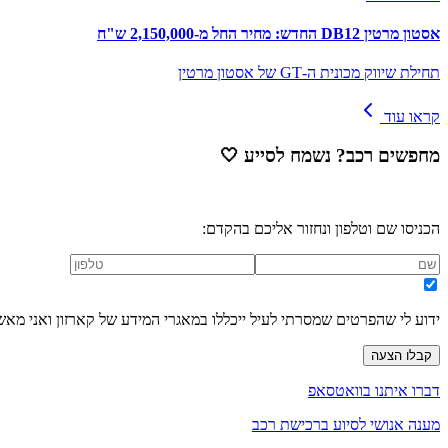
אסטון מרטין DB12 החדש: מחיר החל מ-2,150,000 ש"ח
תחילת שיווק מכונית ה-GT של אסטון מרטין
קראו עוד
מחפשים רכב? נשמח לסייע
🤍
הכניסו שם וטלפון ונחזור אליכם בהקדם:
ידוע לי שהפרטים שמסרתי לעיל ייכללו במאגרי המידע של קארזון ואני מאש
קבלו הצעה
דברו איתנו בוואטסאפ
מענה אנושי לסיוע ברכישת רכב