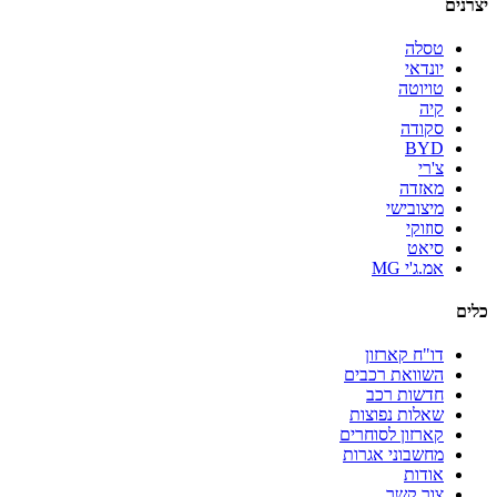
יצרנים
טסלה
יונדאי
טויוטה
קיה
סקודה
BYD
צ'רי
מאזדה
מיצובישי
סוזוקי
סיאט
אמ.ג'י MG
כלים
דו"ח קארזון
השוואת רכבים
חדשות רכב
שאלות נפוצות
קארזון לסוחרים
מחשבוני אגרות
אודות
צור קשר