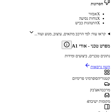
חסרונות
X
אבזור
X
נוחות נסיעה
X
התנהגות כביש
קראו עוד: למי הרכב מתאים, עיצוב, מנוע ועוד...
מפרט טכני
-
אודי A1
נתונים טכניים, ביצועים ומידות
השוו גרסאות
קטגוריה
סופרמיני פרימיום
מרכב
האצ'בק
מקומות ישיבה
4