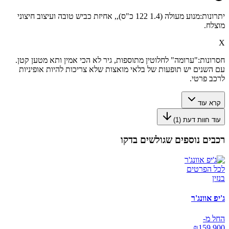
יתרונות:
מנוע מעולה (1.4 122 כ"ס),, אחיזת כביש טובה ועיצוב חיצוני
מוצלח.
X
חסרונות:
"ערומה" לחלוטין מתוספות, גיר לא הכי אמין ותא מטען קטן.
עם השנים יש תופעות של בלאי מואצות שלא צריכות להיות אופיניות
לרכב פרטי.
קרא עוד
עוד חוות דעת (
1
)
רכבים נוספים שגולשים בדקו
לכל הפרטים
בנזין
ג'יפ אוונג'ר
החל מ-
₪
159,900