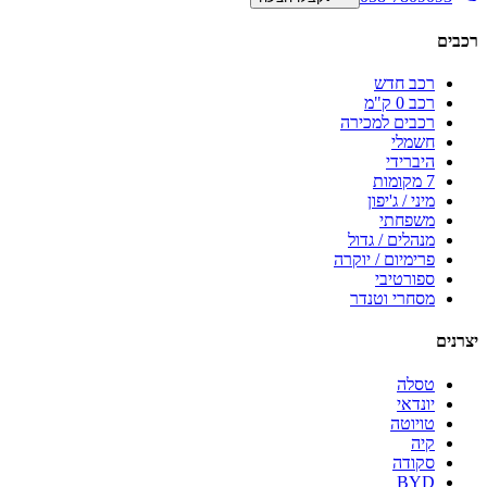
רכבים
רכב חדש
רכב 0 ק"מ
רכבים למכירה
חשמלי
היברידי
7 מקומות
מיני / ג'יפון
משפחתי
מנהלים / גדול
פרימיום / יוקרה
ספורטיבי
מסחרי וטנדר
יצרנים
טסלה
יונדאי
טויוטה
קיה
סקודה
BYD