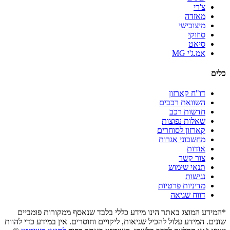
צ'רי
מאזדה
מיצובישי
סוזוקי
סיאט
אמ.ג'י MG
כלים
דו"ח קארזון
השוואת רכבים
חדשות רכב
שאלות נפוצות
קארזון לסוחרים
מחשבוני אגרות
אודות
צור קשר
תנאי שימוש
נגישות
מדיניות פרטיות
דווח שגיאה
*המידע המוצג באתר הינו מידע כללי בלבד שנאסף ממקורות פומביים
שונים. המידע עלול להכיל שגיאות, ליקויים וחוסרים. אין במידע כדי להוות