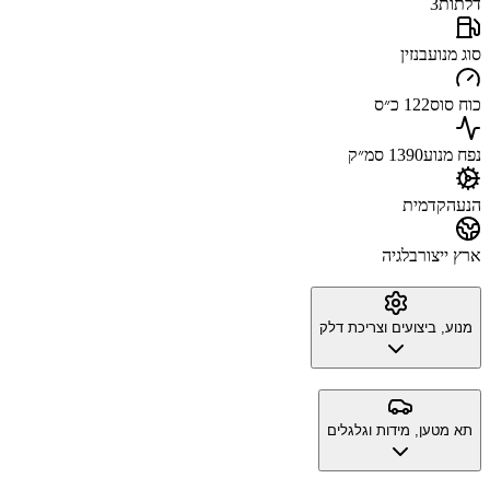
דלתות
3
סוג מנוע
בנזין
כוח סוס
122 כ״ס
נפח מנוע
1390 סמ״ק
הנעה
קדמית
ארץ ייצור
בלגיה
מנוע, ביצועים וצריכת דלק
תא מטען, מידות וגלגלים