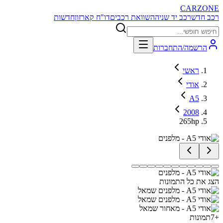
CARZONE
רכב חדש
רכב יד שניה
השוואת רכבים
דו"ח קארזון
חדשות
הרשמה/התחברות
ראשי
אודי
A5
2008
265hp
הצג את כל התמונות
+
7
תמונות