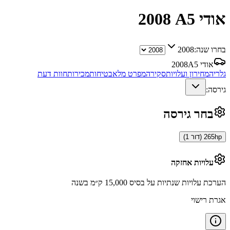
אודי A5
2008
בחרו שנה:
2008
אודי A5
2008
גלריה
מחירון ועלויות
סקירה
מפרט מלא
בטיחות
מכירות
חוות דעת
גירסה:
בחר גירסה
265hp (דור 1)
עלויות אחזקה
הערכת עלויות שנתיות על בסיס 15,000 ק״מ בשנה
אגרת רישוי