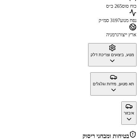
כוח סוס
265 כ״ס
נפח מנוע
3197 סמ״ק
ארץ ייצור
גרמניה
מנוע, ביצועים וצריכת דלק
תא מטען, מידות וגלגלים
איבזור
בטיחות ומבחני ריסוק