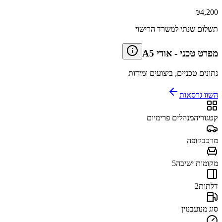
₪
4,200
תשלום שנתי למשרד הרישוי
מפרט טכני
-
אודי A5
נתונים טכניים, ביצועים ומידות
השוו גרסאות
קטגוריה
מנהלים פרימיום
מרכב
קופה
מקומות ישיבה
5
דלתות
2
סוג מנוע
בנזין