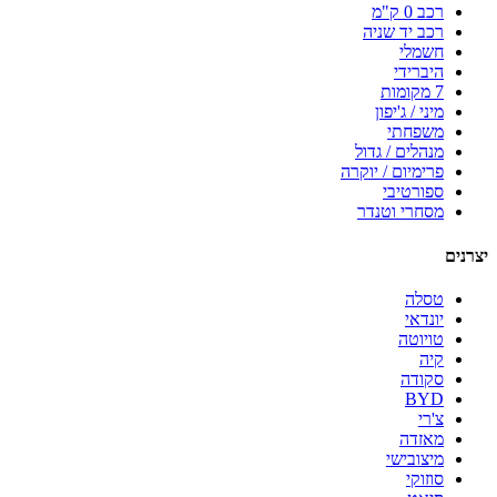
רכב 0 ק"מ
רכב יד שניה
חשמלי
היברידי
7 מקומות
מיני / ג'יפון
משפחתי
מנהלים / גדול
פרימיום / יוקרה
ספורטיבי
מסחרי וטנדר
יצרנים
טסלה
יונדאי
טויוטה
קיה
סקודה
BYD
צ'רי
מאזדה
מיצובישי
סוזוקי