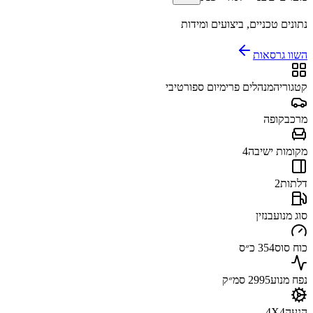
נתונים טכניים, ביצועים ומידות
השוו גרסאות
קטגוריה
מנהלים פרימיום ספורטיבי
מרכב
קופה
מקומות ישיבה
4
דלתות
2
סוג מנוע
בנזין
כוח סוס
354 כ״ס
נפח מנוע
2995 סמ״ק
הנעה
4X4