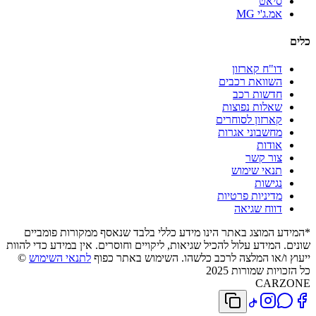
סיאט
אמ.ג'י MG
כלים
דו"ח קארזון
השוואת רכבים
חדשות רכב
שאלות נפוצות
קארזון לסוחרים
מחשבוני אגרות
אודות
צור קשר
תנאי שימוש
נגישות
מדיניות פרטיות
דווח שגיאה
*המידע המוצג באתר הינו מידע כללי בלבד שנאסף ממקורות פומביים
שונים. המידע עלול להכיל שגיאות, ליקויים וחוסרים. אין במידע כדי להוות
ייעוץ ו/או המלצה לרכב כלשהו. השימוש באתר כפוף
לתנאי השימוש
©
כל הזכויות שמורות 2025
CARZONE