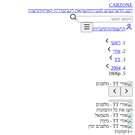
CARZONE
רכב חדש
רכבים למכירה
השוואת רכבים
דו"ח קארזון
חדשות
הרשמה/התחברות
ראשי
אודי
TT
2004
180hp
הצג את כל התמונות
+
1
תמונות