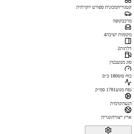
קטגוריה
מכונית ספורט יוקרתית
מרכב
קופה
מקומות ישיבה
4
דלתות
2
סוג מנוע
בנזין
כוח סוס
180 כ״ס
נפח מנוע
1781 סמ״ק
הנעה
קדמית
ארץ ייצור
הונגריה