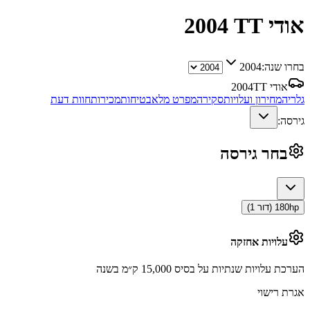
אודי TT
2004
בחרו שנה:
2004
אודי TT
2004
גלריה
מחירון ועלויות
סקירה
מפרט מלא
בטיחות
מכירות
חוות דעת
גירסה:
בחר גירסה
180hp (דור 1)
עלויות אחזקה
הערכת עלויות שנתיות על בסיס 15,000 ק״מ בשנה
אגרת רישוי