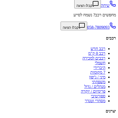
שיחה
קבלו הצעה
מחפשים רכב? נשמח לסייע
058-7809093
קבלו הצעה
רכבים
רכב חדש
רכב 0 ק"מ
רכבים למכירה
חשמלי
היברידי
7 מקומות
מיני / ג'יפון
משפחתי
מנהלים / גדול
פרימיום / יוקרה
ספורטיבי
מסחרי וטנדר
יצרנים