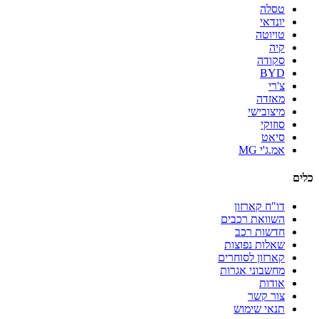
טסלה
יונדאי
טויוטה
קיה
סקודה
BYD
צ'רי
מאזדה
מיצובישי
סוזוקי
סיאט
אמ.ג'י MG
כלים
דו"ח קארזון
השוואת רכבים
חדשות רכב
שאלות נפוצות
קארזון לסוחרים
מחשבוני אגרות
אודות
צור קשר
תנאי שימוש