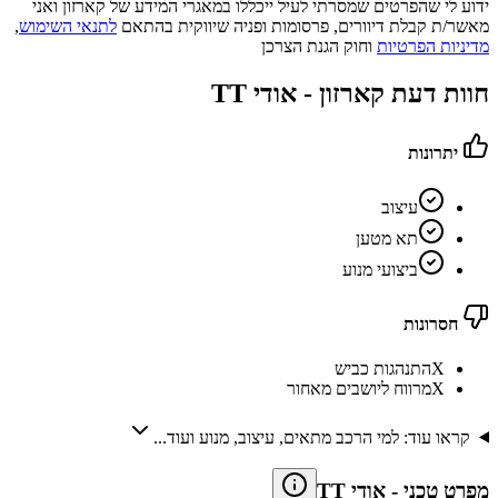
ידוע לי שהפרטים שמסרתי לעיל ייכללו במאגרי המידע של קארזון ואני
מאשר/ת קבלת דיוורים, פרסומות ופניה שיווקית בהתאם
לתנאי השימוש
,
מדיניות הפרטיות
וחוק הגנת הצרכן
חוות דעת קארזון -
אודי TT
יתרונות
עיצוב
תא מטען
ביצועי מנוע
חסרונות
X
התנהגות כביש
X
מרווח ליושבים מאחור
קראו עוד: למי הרכב מתאים, עיצוב, מנוע ועוד...
מפרט טכני
-
אודי TT