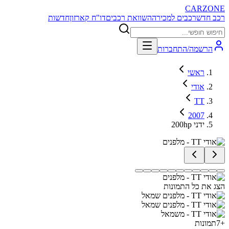
CARZONE
רכב חדש
רכבים למכירה
השוואת רכבים
דו"ח קארזון
חדשות
הרשמה/התחברות
ראשי
אודי
TT
2007
200hp ידני
הצג את כל התמונות
+
7
תמונות