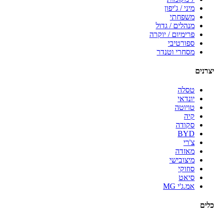
מיני / ג'יפון
משפחתי
מנהלים / גדול
פרימיום / יוקרה
ספורטיבי
מסחרי וטנדר
יצרנים
טסלה
יונדאי
טויוטה
קיה
סקודה
BYD
צ'רי
מאזדה
מיצובישי
סוזוקי
סיאט
אמ.ג'י MG
כלים