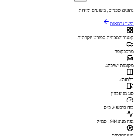
נתונים טכניים, ביצועים ומידות
השוו גרסאות
קטגוריה
מכונית ספורט יוקרתית
מרכב
קופה
מקומות ישיבה
4
דלתות
2
סוג מנוע
בנזין
כוח סוס
200 כ״ס
נפח מנוע
1984 סמ״ק
הנעה
קדמית