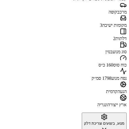
מרכב
קופה
מקומות ישיבה
3
דלתות
2
סוג מנוע
בנזין
כוח סוס
160 כ״ס
נפח מנוע
1798 סמ״ק
הנעה
קדמית
ארץ ייצור
הונגריה
מנוע, ביצועים וצריכת דלק