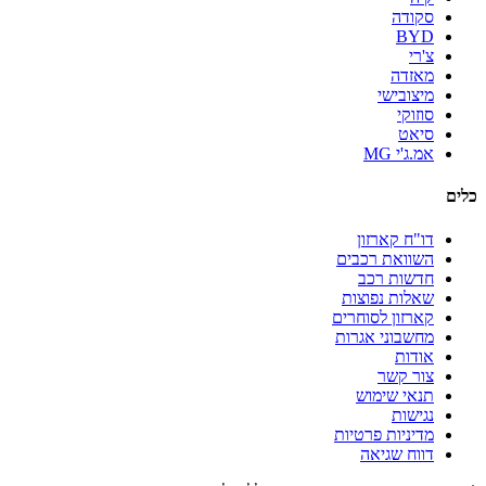
סקודה
BYD
צ'רי
מאזדה
מיצובישי
סוזוקי
סיאט
אמ.ג'י MG
כלים
דו"ח קארזון
השוואת רכבים
חדשות רכב
שאלות נפוצות
קארזון לסוחרים
מחשבוני אגרות
אודות
צור קשר
תנאי שימוש
נגישות
מדיניות פרטיות
דווח שגיאה