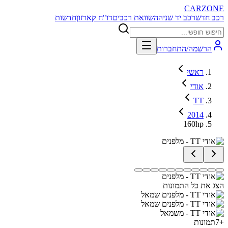
CARZONE
רכב חדש
רכב יד שניה
השוואת רכבים
דו"ח קארזון
חדשות
הרשמה/התחברות
ראשי
אודי
TT
2014
160hp
הצג את כל התמונות
+
7
תמונות