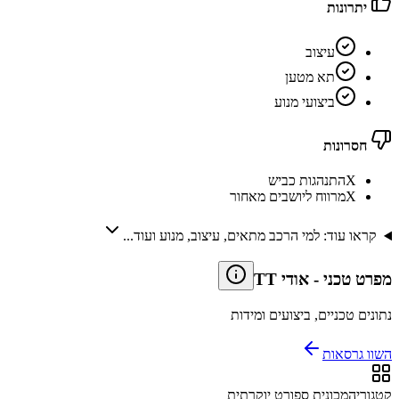
יתרונות
עיצוב
תא מטען
ביצועי מנוע
חסרונות
X
התנהגות כביש
X
מרווח ליושבים מאחור
קראו עוד: למי הרכב מתאים, עיצוב, מנוע ועוד...
מפרט טכני
-
אודי TT
נתונים טכניים, ביצועים ומידות
השוו גרסאות
קטגוריה
מכונית ספורט יוקרתית