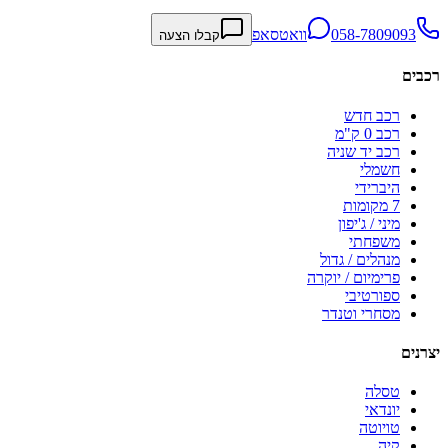
058-7809093
וואטסאפ
קבלו הצעה
רכבים
רכב חדש
רכב 0 ק"מ
רכב יד שניה
חשמלי
היברידי
7 מקומות
מיני / ג'יפון
משפחתי
מנהלים / גדול
פרימיום / יוקרה
ספורטיבי
מסחרי וטנדר
יצרנים
טסלה
יונדאי
טויוטה
קיה