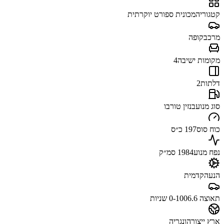
קטגוריה
מכונית ספורט יוקרתית
מרכב
קופה
מקומות ישיבה
4
דלתות
2
סוג מנוע
בנזין טורבו
כוח סוס
197 כ״ס
נפח מנוע
1984 סמ״ק
הנעה
קדמית
תאוצה 0-100
6.6 שניות
ארץ ייצור
הונגריה