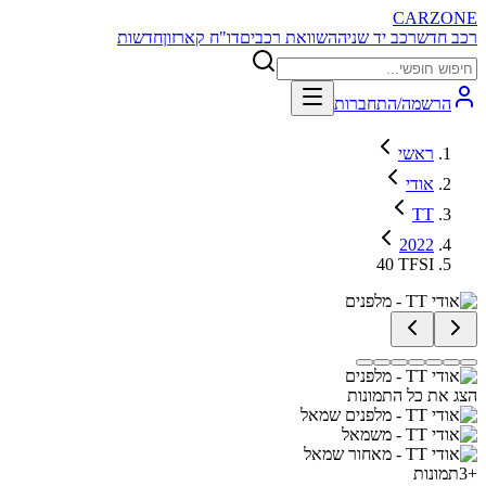
CARZONE
רכב חדש
רכב יד שניה
השוואת רכבים
דו"ח קארזון
חדשות
הרשמה/התחברות
ראשי
אודי
TT
2022
40 TFSI
הצג את כל התמונות
+
3
תמונות