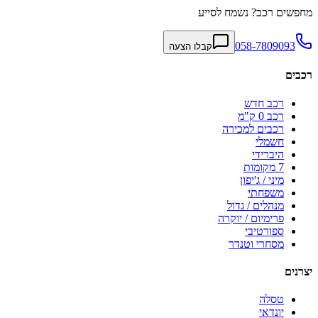
מחפשים רכב? נשמח לסייע
058-7809093
קבלו הצעה
רכבים
רכב חדש
רכב 0 ק"מ
רכבים למכירה
חשמלי
היברידי
7 מקומות
מיני / ג'יפון
משפחתי
מנהלים / גדול
פרימיום / יוקרה
ספורטיבי
מסחרי וטנדר
יצרנים
טסלה
יונדאי