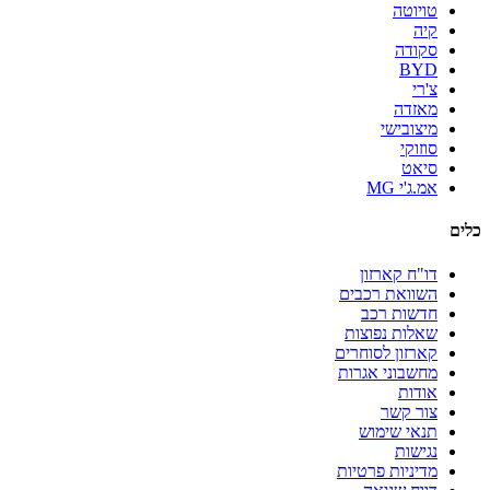
טויוטה
קיה
סקודה
BYD
צ'רי
מאזדה
מיצובישי
סוזוקי
סיאט
אמ.ג'י MG
כלים
דו"ח קארזון
השוואת רכבים
חדשות רכב
שאלות נפוצות
קארזון לסוחרים
מחשבוני אגרות
אודות
צור קשר
תנאי שימוש
נגישות
מדיניות פרטיות