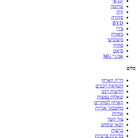
יונדאי
טויוטה
קיה
סקודה
BYD
צ'רי
מאזדה
מיצובישי
סוזוקי
סיאט
אמ.ג'י MG
כלים
דו"ח קארזון
השוואת רכבים
חדשות רכב
שאלות נפוצות
קארזון לסוחרים
מחשבוני אגרות
אודות
צור קשר
תנאי שימוש
נגישות
מדיניות פרטיות