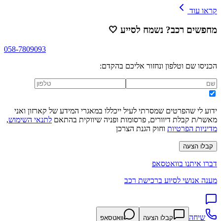
קראו עוד
מחפשים רכב? נשמח לסייע
🤍
058-7809093
הכניסו שם וטלפון ונחזור אליכם בהקדם:
ידוע לי שהפרטים שמסרתי לעיל ייכללו במאגרי המידע של קארזון ואני
מאשר/ת קבלת דיוורים, פרסומות ופניה שיווקית בהתאם
לתנאי השימוש
,
מדיניות הפרטיות
וחוק הגנת הצרכן
קבלו הצעה
דברו איתנו בוואטסאפ
מענה אנושי לסיוע ברכישת רכב
שיחה
קבלו הצעה
וואטסאפ