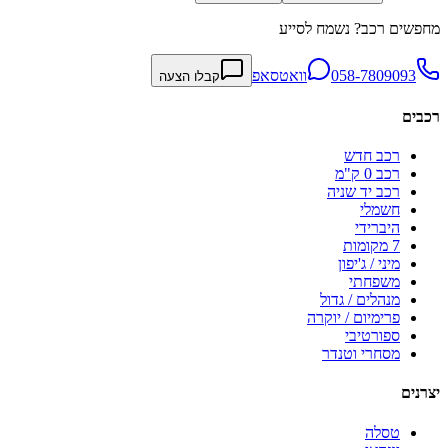
מחפשים רכב? נשמח לסייע
058-7809093
וואטסאפ
קבלו הצעה
רכבים
רכב חדש
רכב 0 ק"מ
רכב יד שניה
חשמלי
היברידי
7 מקומות
מיני / ג'יפון
משפחתי
מנהלים / גדול
פרימיום / יוקרה
ספורטיבי
מסחרי וטנדר
יצרנים
טסלה