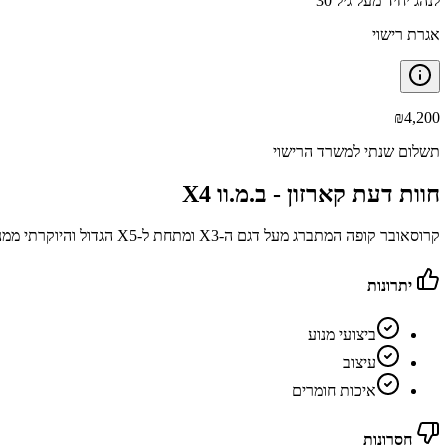
לנהג יחיד מעל גיל 30
אגרת רישוי
₪
4,200
תשלום שנתי למשרד הרישוי
חוות דעת קארזון -
ב.מ.וו X4
קרוסאובר קופה המתברג מעל דגם ה-X3 ומתחת ל-X5 הגדול והיוקרתי ממנו
יתרונות
ביצועי מנוע
עיצוב
איכות חומרים
חסרונות