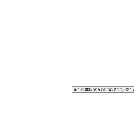
₪
484,000