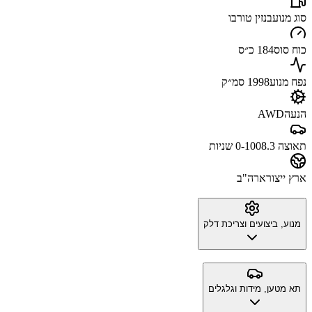
סוג מנוע
בנזין טורבו
כוח סוס
184 כ״ס
נפח מנוע
1998 סמ״ק
הנעה
AWD
תאוצה 0-100
8.3 שניות
ארץ ייצור
ארה"ב
מנוע, ביצועים וצריכת דלק
תא מטען, מידות וגלגלים