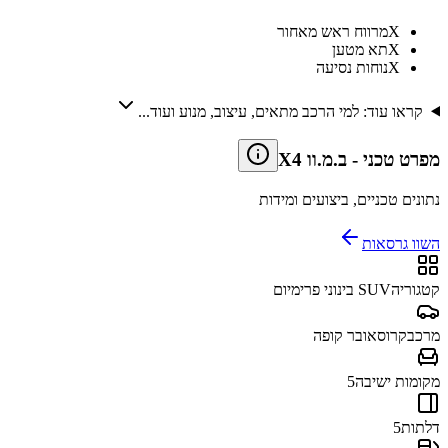
X
מרווח ראש מאחור
X
תא מטען
X
נוחות נסיעה
קראו עוד: למי הרכב מתאים, עיצוב, מנוע ועוד...
מפרט טכני
-
ב.מ.וו X4
נתונים טכניים, ביצועים ומידות
השוו גרסאות
קטגוריה
SUV בינוני פרימיום
מרכב
קרוסאובר קופה
מקומות ישיבה
5
דלתות
5