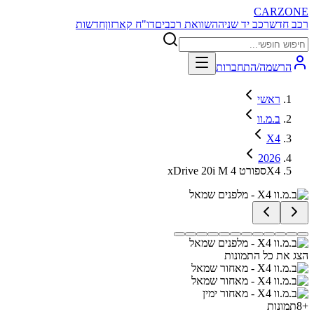
CARZONE
רכב חדש
רכב יד שניה
השוואת רכבים
דו"ח קארזון
חדשות
הרשמה/התחברות
ראשי
ב.מ.וו
X4
2026
xDrive 20i M ספורט 4X4
הצג את כל התמונות
+
8
תמונות