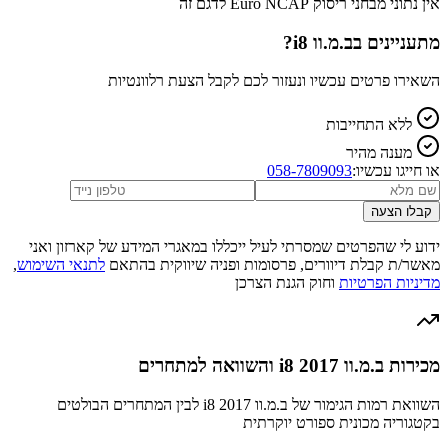
אין נתוני מבחני ריסוק Euro NCAP לדגם זה
מתעניינים ב
ב.מ.וו i8
?
השאירו פרטים עכשיו ונעזור לכם לקבל הצעת רלוונטיות
ללא התחייבות
מענה מהיר
או חייגו עכשיו:
058-7809093
קבלו הצעה
ידוע לי שהפרטים שמסרתי לעיל ייכללו במאגרי המידע של קארזון ואני
מאשר/ת קבלת דיוורים, פרסומות ופניה שיווקית בהתאם
לתנאי השימוש
,
מדיניות הפרטיות
וחוק הגנת הצרכן
מכירות ב.מ.וו i8 2017 והשוואה למתחרים
השוואת רמות הגימור של ב.מ.וו i8 2017 לבין המתחרים הבולטים
בקטגוריה מכונית ספורט יוקרתית