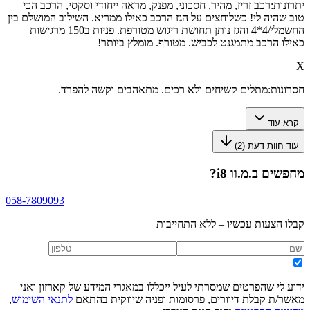
יתרונות:
רכב זריז, מהיר, חסכוני, מפנק, מראה ייחודי וסקסי, הרכב הכי
טוב שהיה לי! כשלוחצים על הגז הרכב כאילו ממריא. השילוב המושלם בין
החשמלי/4*4 והגז נותן תחושת ריגוש מטורפת. פניות ב150 מרגישות
כאילו הרכב מתמגנט לכביש. מטורף. מומלץ ביותר!
X
חסרונות:
מתלים קשיחים ולא רכים. מתאהבים וקשה להפרד.
קרא עוד
עוד חוות דעת (
2
)
מחפשים
ב.מ.וו i8
?
058-7809093
קבלו הצעות עכשיו – ללא התחייבות
ידוע לי שהפרטים שמסרתי לעיל ייכללו במאגרי המידע של קארזון ואני
מאשר/ת קבלת דיוורים, פרסומות ופניה שיווקית בהתאם
לתנאי השימוש
,