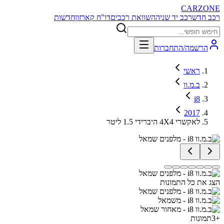
CARZONE
רכב חדש
רכב יד שניה
השוואת רכבים
דו"ח קארזון
חדשות
הרשמה/התחברות
ראשי
ב.מ.וו
i8
2017
לאקשרי 4X4 היברידי 1.5 ליטר
הצג את כל התמונות
+
3
תמונות