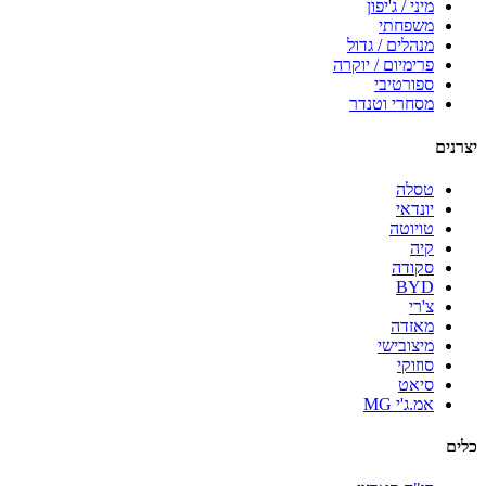
מיני / ג'יפון
משפחתי
מנהלים / גדול
פרימיום / יוקרה
ספורטיבי
מסחרי וטנדר
יצרנים
טסלה
יונדאי
טויוטה
קיה
סקודה
BYD
צ'רי
מאזדה
מיצובישי
סוזוקי
סיאט
אמ.ג'י MG
כלים