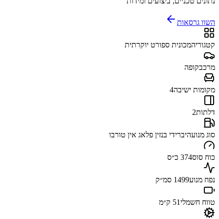
נתונים טכניים, ביצועים ומידות
השוו גרסאות
קטגוריה
מכונית ספורט יוקרתית
מרכב
קופה
מקומות ישיבה
4
דלתות
2
סוג מנוע
היברידי בנזין פלאג אין טורבו
כוח סוס
374 כ״ס
נפח מנוע
1499 סמ״ק
טווח חשמלי
51 ק״מ