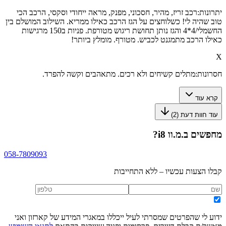
יתרונות:
רכב זריז, מהיר, חסכוני, מפנק, מראה ייחודי וסקסי, הרכב הכי
טוב שהיה לי! כשלוחצים על הגז הרכב כאילו ממריא. השילוב המושלם בין
החשמלי/4*4 והגז נותן תחושת ריגוש מטורפת. פניות ב150 מרגישות
כאילו הרכב מתמגנט לכביש. מטורף. מומלץ ביותר!
X
חסרונות:
מתלים קשיחים ולא רכים. מתאהבים וקשה להפרד.
קרא עוד
עוד חוות דעת (
2
)
מחפשים
ב.מ.וו i8
?
058-7809093
קבלו הצעות עכשיו – ללא התחייבות
ידוע לי שהפרטים שמסרתי לעיל ייכללו במאגרי המידע של קארזון ואני