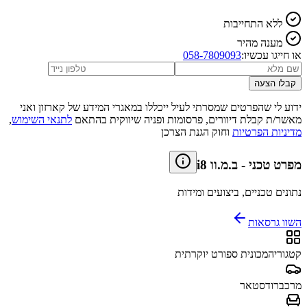
ללא התחייבות
מענה מהיר
או חייגו עכשיו:
058-7809093
קבלו הצעה
ידוע לי שהפרטים שמסרתי לעיל ייכללו במאגרי המידע של קארזון ואני
מאשר/ת קבלת דיוורים, פרסומות ופניה שיווקית בהתאם
לתנאי השימוש
,
מדיניות הפרטיות
וחוק הגנת הצרכן
מפרט טכני
-
ב.מ.וו i8
נתונים טכניים, ביצועים ומידות
השוו גרסאות
קטגוריה
מכונית ספורט יוקרתית
מרכב
רודסטאר