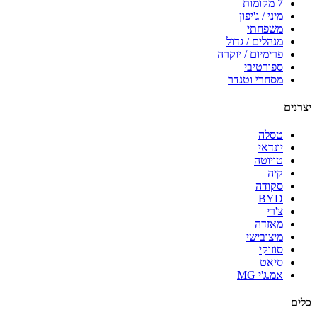
7 מקומות
מיני / ג'יפון
משפחתי
מנהלים / גדול
פרימיום / יוקרה
ספורטיבי
מסחרי וטנדר
יצרנים
טסלה
יונדאי
טויוטה
קיה
סקודה
BYD
צ'רי
מאזדה
מיצובישי
סוזוקי
סיאט
אמ.ג'י MG
כלים