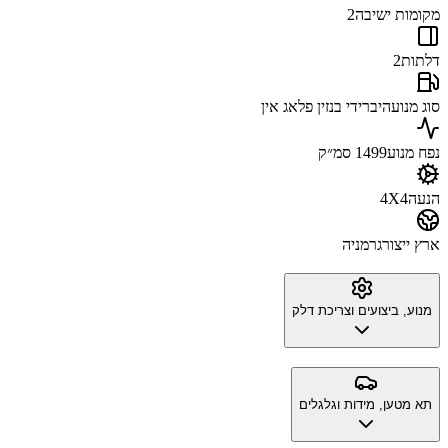
מקומות ישיבה
2
דלתות
2
סוג מנוע
היברידי בנזין פלאג אין
נפח מנוע
1499 סמ״ק
הנעה
4X4
ארץ ייצור
גרמניה
מנוע, ביצועים וצריכת דלק
תא מטען, מידות וגלגלים