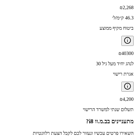
₪
2,268
46.3 ק״מ/ל׳
ביטוח מקיף ממוצע
₪
40300
לנהג יחיד מעל גיל 30
אגרת רישוי
₪
4,200
תשלום שנתי למשרד הרישוי
מתעניינים ב
ב.מ.וו i8
?
השאירו פרטים עכשיו ונעזור לכם לקבל הצעת רלוונטיות