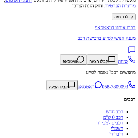
מאשר/ת קבלת דיוורים, פרסומות ופניה שיווקית בהתאם
לתנאי השימוש
,
מדיניות הפרטיות
וחוק הגנת הצרכן
קבלו הצעה
דברו איתנו בוואטסאפ
מענה אנושי לסיוע ברכישת רכב
שיחה
קבלו הצעה
וואטסאפ
מחפשים רכב? נשמח לסייע
058-7809093
וואטסאפ
קבלו הצעה
רכבים
רכב חדש
רכב 0 ק"מ
רכבים למכירה
חשמלי
היברידי