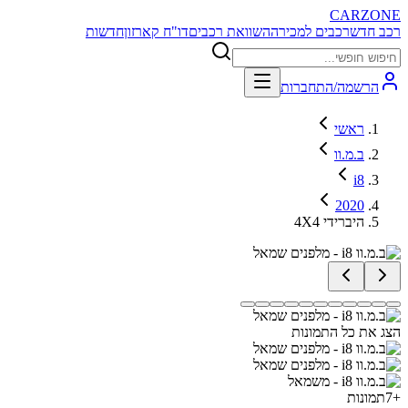
CARZONE
רכב חדש
רכבים למכירה
השוואת רכבים
דו"ח קארזון
חדשות
הרשמה/התחברות
ראשי
ב.מ.וו
i8
2020
4X4 היברידי
הצג את כל התמונות
+
7
תמונות