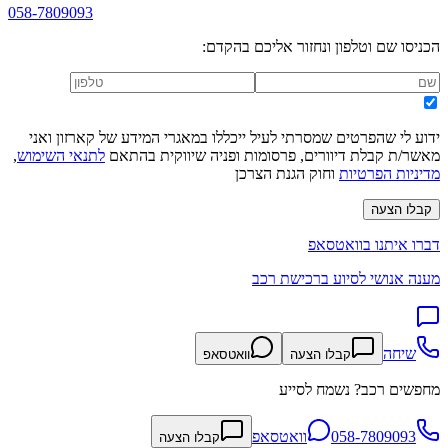
058-7809093
הכניסו שם וטלפון ונחזור אליכם בהקדם:
ידוע לי שהפרטים שמסרתי לעיל ייכללו במאגרי המידע של קארזון ואני
מאשר/ת קבלת דיוורים, פרסומות ופניה שיווקית בהתאם
לתנאי השימוש
,
מדיניות הפרטיות
וחוק הגנת הצרכן
קבלו הצעה
דברו איתנו בוואטסאפ
מענה אנושי לסיוע ברכישת רכב
שיחה
קבלו הצעה
וואטסאפ
מחפשים רכב? נשמח לסייע
058-7809093
וואטסאפ
קבלו הצעה