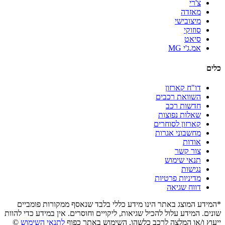
צ'רי
מאזדה
מיצובישי
סוזוקי
סיאט
אמ.ג'י MG
כלים
דו"ח קארזון
השוואת רכבים
חדשות רכב
שאלות נפוצות
קארזון לסוחרים
מחשבוני אגרות
אודות
צור קשר
תנאי שימוש
נגישות
מדיניות פרטיות
דווח שגיאה
*המידע המוצג באתר הינו מידע כללי בלבד שנאסף ממקורות פומביים
שונים. המידע עלול להכיל שגיאות, ליקויים וחוסרים. אין במידע כדי להוות
ייעוץ ו/או המלצה לרכב כלשהו. השימוש באתר כפוף
לתנאי השימוש
©