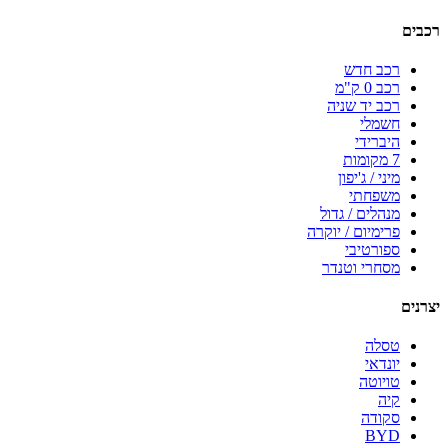
רכבים
רכב חדש
רכב 0 ק"מ
רכב יד שניה
חשמלי
היברידי
7 מקומות
מיני / ג'יפון
משפחתי
מנהלים / גדול
פרימיום / יוקרה
ספורטיבי
מסחרי וטנדר
יצרנים
טסלה
יונדאי
טויוטה
קיה
סקודה
BYD