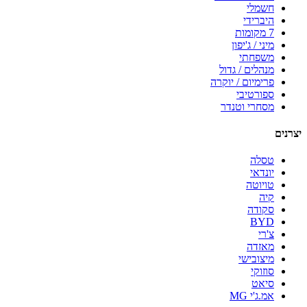
חשמלי
היברידי
7 מקומות
מיני / ג'יפון
משפחתי
מנהלים / גדול
פרימיום / יוקרה
ספורטיבי
מסחרי וטנדר
יצרנים
טסלה
יונדאי
טויוטה
קיה
סקודה
BYD
צ'רי
מאזדה
מיצובישי
סוזוקי
סיאט
אמ.ג'י MG