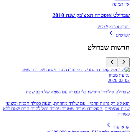
אין תמונה
שברולט אופטרה האצ'בק שנת 2010
בנזין
האצ'בק
5 מוש׳
לפרטים
חדשות
שברולט
נסיעת מבחן
2026-03-02
שברולט קולורדו החדש: כלי עבודה עם נשמה של רכב שטח
הוא לא רק נראה קרבי – עם שלדה מחוזקת, הנעה כפולה חכמה וביצועי
שטח אמיתיים, הקולורדו מוכיח שטנדר עבודה יכול להיות חיית שטח ללא
פשרות.
קראו עוד