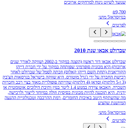
שנועד לשיוט נינוח למרחקים ארוכים
₪
9,700
בנזין
סדאן
5 מוש׳
לפרטים
שברולט אבאו שנת 2010
שברולט אבאו דור ראשון (הוצגה במקור ב-2002 ושווקה לאורך שנים
ארוכות) היא מכונית סופרמיני שפותחה במקור על ידי חברת דייהו
הקוריאנית (תחת השם דייהו קאלוס) וזכתה לסמל של שברולט לאחר
רכישת החברה על ידי ג'נרל מוטורס. היא שווקה בישראל בגרסאות הצ'בק
(3 ו-5 דלתות) וסדאן (4 דלתות) שהייתה פופולרית מאוד בציי רכב וחברות
השכרה. האבאו צוידה במנוע 1.4 ליטר בנזין ותיבת הילוכים אוטומטית או
ידנית. היא תוכננה להיות מכונית בסיסית וזולה במיוחד לייצור ולרכישה,
מה שהשתקף היטב באיכות החומרים, רמת ההרכבה וטכנולוגיית ההנעה
המיושנת שהציע
בנזין
סדאן
5 מוש׳
לפרטים