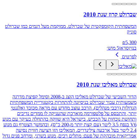
שברולט קרוז שנת 2010
המשפחתית הקומפקטית של שברולט. ממוקמת מעל דגמים כמו שברולט
סוניק
₪
5,300
בנזין
סדאן
5 מוש׳
לפרטים
שברולט מאליבו שנת 2010
הדור השביעי של שברולט מאליבו הוצג ב-2008 וסימל קפיצת מדרגה
משמעותית עבור שברולט בניסיונה להתחרות בקטגוריית המשפחתיות
הגדולות (רכבי מנהלים). הרכב עוצב מחדש עם מראה מכובד ואלגנטי
יותר, והתבסס על פלטפורמה מוארכת שהעניקה לו ממדים נדיבים
ותחושת נוכחות על הכביש. בישראל היא שווקה בהתחלה בעיקר עם מנוע
V6 בנפח 3.5 ליטר (עם קצת יותר מ-200 כ"ס), ובהמשך הצטרף גם מנוע
2.4 ליטר בעל ארבעה צילינדרים. המאליבו הזו הציעה חווית נסיעה
אמריקאית מובהקת של פעם: מתלים רכים, מנוע בשרני, ומרחב פנים גדול