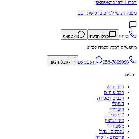
דברו איתנו בוואטסאפ
מענה אנושי לסיוע ברכישת רכב
שיחה
קבלו הצעה
וואטסאפ
מחפשים רכב? נשמח לסייע
058-7809093
וואטסאפ
קבלו הצעה
רכבים
רכב חדש
רכב 0 ק"מ
רכבים למכירה
חשמלי
היברידי
7 מקומות
מיני / ג'יפון
משפחתי
מנהלים / גדול
פרימיום / יוקרה