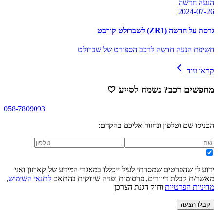
הנעה חדשה
2024-07-26
גרסת על חדשה (ZR1) לשברולט קורבט
חשיפת הנעה חדשה לרכב הספורט של שברולט
קראו עוד
מחפשים רכב? נשמח לסייע
🤍
058-7809093
הכניסו שם וטלפון ונחזור אליכם בהקדם:
ידוע לי שהפרטים שמסרתי לעיל ייכללו במאגרי המידע של קארזון ואני
מאשר/ת קבלת דיוורים, פרסומות ופניה שיווקית בהתאם
לתנאי השימוש
,
מדיניות הפרטיות
וחוק הגנת הצרכן
קבלו הצעה