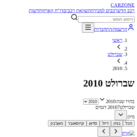
CARZONE
רכב חדש
רכבים למכירה
השוואת רכבים
דו"ח קארזון
חדשות
הרשמה/התחברות
ראשי
שברולט
2010
שברולט
2010
בחרו שנה:
2010
שברולט
7
2010
דגמים
מיון:
הכל
בנזין
דיזל
סדאן
קרוסאובר
האצ'בק