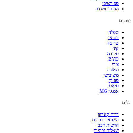
ספורטיבי
מסחרי וטנדר
יצרנים
טסלה
יונדאי
טויוטה
קיה
סקודה
BYD
צ'רי
מאזדה
מיצובישי
סוזוקי
סיאט
אמ.ג'י MG
כלים
דו"ח קארזון
השוואת רכבים
חדשות רכב
שאלות נפוצות