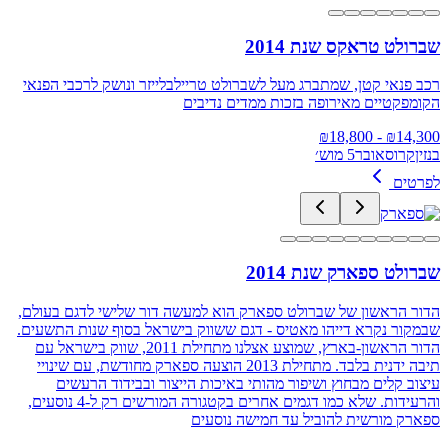
שברולט טראקס שנת 2014
רכב פנאי קטן, שמתברג מעל לשברולט טריילבלייזר ונושק לרכבי הפנאי
הקומפקטיים מאירופה בזכות ממדים נדיבים
18,800
- ₪
₪
14,300
בנזין
קרוסאובר
5 מוש׳
לפרטים
שברולט ספארק שנת 2014
הדור הראשון של שברולט ספארק הוא למעשה דור שלישי לדגם בעולם,
שבמקור נקרא דייהו מאטיס - דגם ששווק בישראל בסוף שנות התשעים.
הדור הראשון-בארץ, שמוצע אצלנו מתחילת 2011, שווק בישראל עם
תיבה ידנית בלבד. מתחילת 2013 הוצעה ספארק מחודשת, עם שינויי
עיצוב קלים מבחוץ ושיפור מהותי באיכות הייצור ובבידוד הרעשים
והרעידות. שלא כמו דגמים אחרים בקטגורה המורשים רק ל-4 נוסעים,
ספארק מורשית להוביל עד חמישה נוסעים