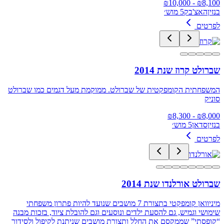
10,000
- ₪
₪
8,100
בנזין
האצ'בק
5 מוש׳
לפרטים
שברולט קרוז שנת 2014
המשפחתית הקומפקטית של שברולט. ממוקמת מעל דגמים כמו שברולט
סוניק
8,300
- ₪
₪
8,000
בנזין
סדאן
5 מוש׳
לפרטים
שברולט אורלנדו שנת 2014
מיניוואן קומפקטי בתצורת 7 מושבים שנועד להיות פתרון משפחתי
שימושי וגמיש, גם להסעת ילדים ונוסעים וגם להובלת ציוד, בזכות מבנה
“קופסתי” שממקסם את החלל ותצורת מושבים שניתנת לקיפול ולסידור