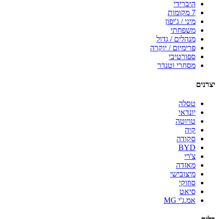
היברידי
7 מקומות
מיני / ג'יפון
משפחתי
מנהלים / גדול
פרימיום / יוקרה
ספורטיבי
מסחרי וטנדר
יצרנים
טסלה
יונדאי
טויוטה
קיה
סקודה
BYD
צ'רי
מאזדה
מיצובישי
סוזוקי
סיאט
אמ.ג'י MG