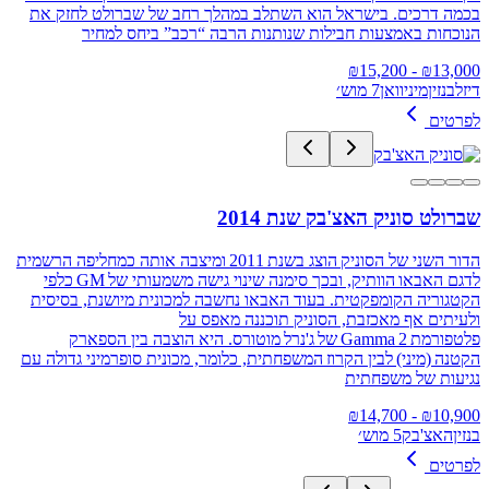
בכמה דרכים. בישראל הוא השתלב במהלך רחב של שברולט לחזק את
הנוכחות באמצעות חבילות שנותנות הרבה “רכב” ביחס למחיר
15,200
- ₪
₪
13,000
דיזל
בנזין
מיניוואן
7 מוש׳
לפרטים
שברולט סוניק האצ'בק שנת 2014
הדור השני של הסוניק הוצג בשנת 2011 ומיצבה אותה כמחליפה הרשמית
לדגם האבאו הוותיק, ובכך סימנה שינוי גישה משמעותי של GM כלפי
הקטגוריה הקומפקטית. בעוד האבאו נחשבה למכונית מיושנת, בסיסית
ולעיתים אף מאכזבת, הסוניק תוכננה מאפס על
פלטפורמת Gamma 2 של ג'נרל מוטורס. היא הוצבה בין הספארק
הקטנה (מיני) לבין הקרוז המשפחתית, כלומר, מכונית סופרמיני גדולה עם
נגיעות של משפחתית
14,700
- ₪
₪
10,900
בנזין
האצ'בק
5 מוש׳
לפרטים