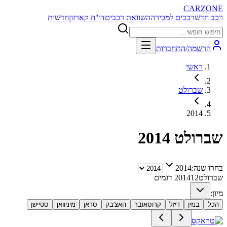
CARZONE
רכב חדש
רכבים למכירה
השוואת רכבים
דו"ח קארזון
חדשות
הרשמה/התחברות
ראשי
שברולט
2014
שברולט
2014
בחרו שנה:
2014
שברולט
12
2014
דגמים
מיון:
הכל
בנזין
דיזל
קרוסאובר
האצ'בק
סדאן
מיניוואן
סטיישן