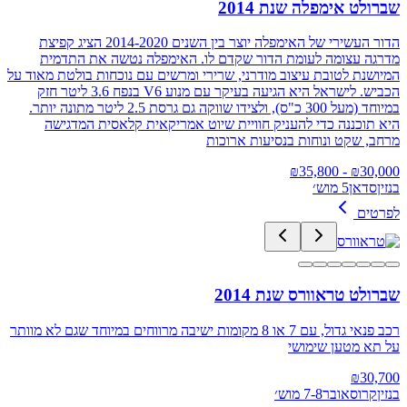
שברולט אימפלה שנת 2014
הדור העשירי של האימפלה יוצר בין השנים 2014-2020 הציג קפיצת
מדרגה עצומה לעומת הדור שקדם לו. האימפלה נטשה את התדמית
המיושנת לטובת עיצוב מודרני, שרירי ומרשים עם נוכחות בולטת מאוד על
הכביש. לישראל היא הגיעה בעיקר עם מנוע V6 בנפח 3.6 ליטר חזק
במיוחד (מעל 300 כ"ס), ולצידו שווקה גם גרסת 2.5 ליטר מתונה יותר.
היא תוכננה כדי להעניק חוויית שיוט אמריקאית קלאסית המדגישה
מרחב, שקט ונוחות בנסיעות ארוכות
35,800
- ₪
₪
30,000
בנזין
סדאן
5 מוש׳
לפרטים
שברולט טראוורס שנת 2014
רכב פנאי גדול, עם 7 או 8 מקומות ישיבה מרווחים במיוחד שגם לא מוותר
על תא מטען שימושי
₪
30,700
בנזין
קרוסאובר
7-8 מוש׳