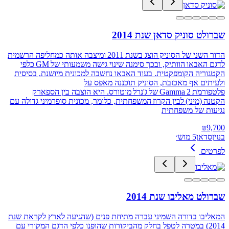
שברולט סוניק סדאן שנת 2014
הדור השני של הסוניק הוצג בשנת 2011 ומיצבה אותה כמחליפה הרשמית
לדגם האבאו הוותיק, ובכך סימנה שינוי גישה משמעותי של GM כלפי
הקטגוריה הקומפקטית. בעוד האבאו נחשבה למכונית מיושנת, בסיסית
ולעיתים אף מאכזבת, הסוניק תוכננה מאפס על
פלטפורמת Gamma 2 של ג'נרל מוטורס. היא הוצבה בין הספארק
הקטנה (מיני) לבין הקרוז המשפחתית, כלומר, מכונית סופרמיני גדולה עם
נגיעות של משפחתית
₪
9,700
בנזין
סדאן
5 מוש׳
לפרטים
שברולט מאליבו שנת 2014
המאליבו בדורה השמיני עברה מתיחת פנים (שהגיעה לארץ לקראת שנת
2014) במטרה לטפל בחלק מהביקורות שהופנו כלפי הדגם המקורי עם