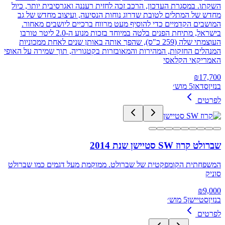
השקתו. במסגרת העדכון, הרכב זכה לחזית רעננה ואגרסיבית יותר, כיול
מחדש של המתלים לטובת שדרוג נוחות הנסיעה, ועיצוב מחדש של גב
המושבים הקדמיים כדי להוסיף מעט מרווח ברכיים ליושבים מאחור.
בישראל, מתיחת הפנים בלטה במיוחד בזכות מנוע ה-2.0 ליטר טורבו
העוצמתי שלה (259 כ"ס), שהפך אותה באותן שנים לאחת ממכוניות
המנהלים החזקות, המהירות והמאובזרות בקטגוריה, תוך שמירה על האופי
האמריקאי הקלאסי
₪
17,700
בנזין
סדאן
5 מוש׳
לפרטים
שברולט קרוז SW סטיישן שנת 2014
המשפחתית הקומפקטית של שברולט. ממוקמת מעל דגמים כמו שברולט
סוניק
₪
9,000
בנזין
סטיישן
5 מוש׳
לפרטים