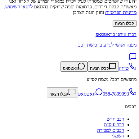
ידוע לי שהפרטים שמסרתי לעיל ייכללו במאגרי המידע של קארזון ואני
מאשר/ת קבלת דיוורים, פרסומות ופניה שיווקית בהתאם
לתנאי השימוש
,
מדיניות הפרטיות
וחוק הגנת הצרכן
קבלו הצעה
דברו איתנו בוואטסאפ
מענה אנושי לסיוע ברכישת רכב
שיחה
קבלו הצעה
וואטסאפ
מחפשים רכב? נשמח לסייע
058-7809093
וואטסאפ
קבלו הצעה
רכבים
רכב חדש
רכב 0 ק"מ
רכבים למכירה
חשמלי