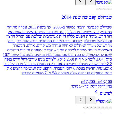
שברולט קפטיבה שנת 2014
שברולט קפטיבה הוצגה במקור ב-2006, אך בשנת 2011 עברה מתיחת
פנים מקיפה ומשמעותית כל כך, עד שרבים התייחסו אליה כמעט כאל
דור חדש. מתיחת הפנים כללה חזית אגרסיבית ובולטת עם הגריל החצוי
והגדול של שברולט, שדרוג ניכר באיכות החומרים בתא הנוסעים, וכיול
מחדש של מערך המתלים לאחיזה ונוחות משופרים. אולם, הבשורה
האמיתית הייתה מתחת למכסה המנו שהציג קו מנועים ותיבות הילוכים
שהוחלף לחלוטין. הרכב הוצע עם מנועי בנזין חדשים בנפח 2.4 ליטר (167
כ"ס) ו-3.0 ליטר V6 חזק (258 כ"ס), ולצידם מנוע טורבו-דיזל חדש בנפח
2.2 ליטר שהיה פופולרי ומוצלח מאוד. כל המנועים שודכו לתיבת הילוכים
אוטומטית חדשה בעלת 6 יחסי העברה. הקפטיבה המשיכה להציע את
אחת החוזקות הגדולות שלה אופציה ל-5 או 7 מקומות ישיבה
17,200
- ₪
₪
13,100
בנזין
דיזל
קרוסאובר
5-7 מוש׳
לפרטים