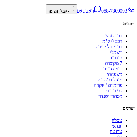
058-7809093
וואטסאפ
קבלו הצעה
רכבים
רכב חדש
רכב 0 ק"מ
רכבים למכירה
חשמלי
היברידי
7 מקומות
מיני / ג'יפון
משפחתי
מנהלים / גדול
פרימיום / יוקרה
ספורטיבי
מסחרי וטנדר
יצרנים
טסלה
יונדאי
טויוטה
קיה