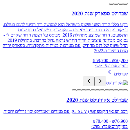
שברולט ספארק שנת 2020
רקע כללי הדור השני ששוק בישראל הוא למעשה דור רביעי לדגם בעולם.
במקור נקרא הדגם דייהו מאטיס – ואף שווק בישראל בסוף שנות
התשעים. הדור שמוצע מתחילת 2016, מבוסס על רצפת הדור שקדם לו -
גם אם מבחינה עיצובית הדור החדש נראה גדול בהרבה. בתחילת 2019
החל שיווק של דגם מחודש, עם מערכות בטיחות מתקדמות. ספארק ירדה
מפס הייצור ב-2022
59,700
- ₪
₪
50,200
בנזין
האצ'בק
5 מוש׳
לפרטים
שברולט אקווינוקס שנת 2020
רכב הפנאי הקומפקטי (C-SUV), עם ממדים "אמריקאים" גדולים יחסית
78,400
- ₪
₪
76,900
בנזין
קרוסאובר
5 מוש׳