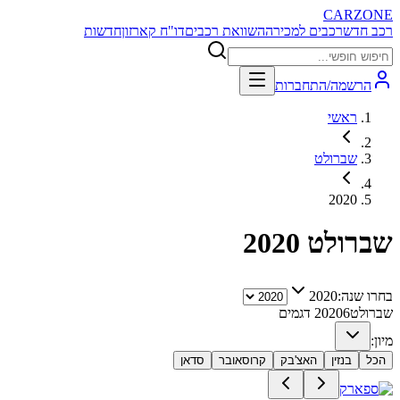
CARZONE
רכב חדש
רכבים למכירה
השוואת רכבים
דו"ח קארזון
חדשות
הרשמה/התחברות
ראשי
שברולט
2020
שברולט
2020
בחרו שנה:
2020
שברולט
6
2020
דגמים
מיון:
הכל
בנזין
האצ'בק
קרוסאובר
סדאן