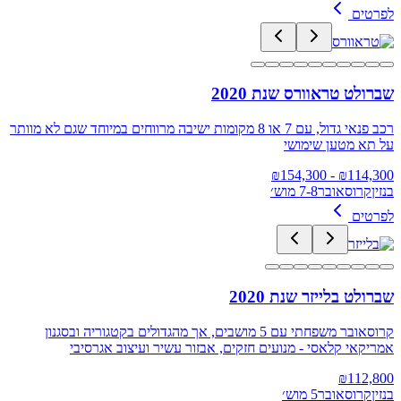
לפרטים
שברולט טראוורס שנת 2020
רכב פנאי גדול, עם 7 או 8 מקומות ישיבה מרווחים במיוחד שגם לא מוותר
על תא מטען שימושי
154,300
- ₪
₪
114,300
בנזין
קרוסאובר
7-8 מוש׳
לפרטים
שברולט בלייזר שנת 2020
קרוסאובר משפחתי עם 5 מושבים, אך מהגדולים בקטגוריה ובסגנון
אמריקאי קלאסי - מנועים חזקים, אבזור עשיר ועיצוב אגרסיבי
₪
112,800
בנזין
קרוסאובר
5 מוש׳