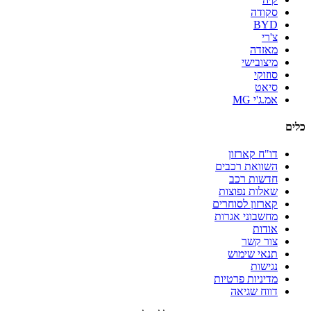
סקודה
BYD
צ'רי
מאזדה
מיצובישי
סוזוקי
סיאט
אמ.ג'י MG
כלים
דו"ח קארזון
השוואת רכבים
חדשות רכב
שאלות נפוצות
קארזון לסוחרים
מחשבוני אגרות
אודות
צור קשר
תנאי שימוש
נגישות
מדיניות פרטיות
דווח שגיאה