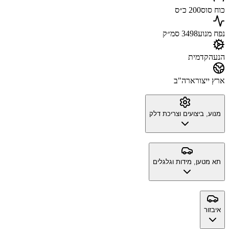
כוח סוס
200 כ״ס
נפח מנוע
3498 סמ״ק
הנעה
קדמית
ארץ ייצור
ארה"ב
מנוע, ביצועים וצריכת דלק
תא מטען, מידות וגלגלים
איבזור