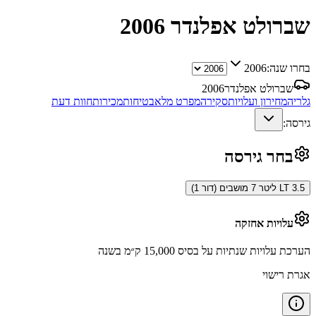
שברולט אפלנדר
2006
בחרו שנה:
2006
שברולט אפלנדר
2006
גלריה
מחירון ועלויות
סקירה
מפרט מלא
בטיחות
מכירות
חוות דעת
גירסה:
בחר גירסה
LT 3.5 ליטר 7 מושבים (דור 1)
עלויות אחזקה
הערכת עלויות שנתיות על בסיס 15,000 ק״מ בשנה
אגרת רישוי