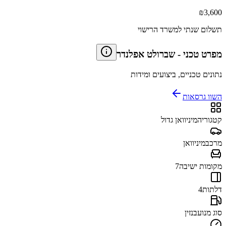
₪
3,600
תשלום שנתי למשרד הרישוי
מפרט טכני
-
שברולט אפלנדר
נתונים טכניים, ביצועים ומידות
השוו גרסאות
קטגוריה
מיניוואן גדול
מרכב
מיניוואן
מקומות ישיבה
7
דלתות
4
סוג מנוע
בנזין