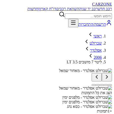
CARZONE
רכב חדש
רכב יד שניה
השוואת רכבים
דו"ח קארזון
חדשות
הרשמה/התחברות
ראשי
שברולט
אפלנדר
2006
LT 3.5 ליטר 7 מושבים
הצג את כל התמונות
+
1
תמונות