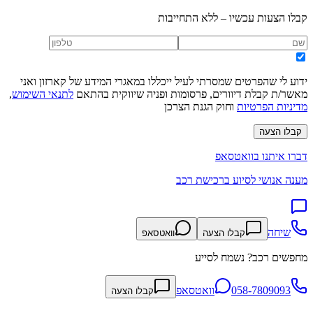
קבלו הצעות עכשיו – ללא התחייבות
ידוע לי שהפרטים שמסרתי לעיל ייכללו במאגרי המידע של קארזון ואני
מאשר/ת קבלת דיוורים, פרסומות ופניה שיווקית בהתאם
לתנאי השימוש
,
מדיניות הפרטיות
וחוק הגנת הצרכן
קבלו הצעה
דברו איתנו בוואטסאפ
מענה אנושי לסיוע ברכישת רכב
שיחה
קבלו הצעה
וואטסאפ
מחפשים רכב? נשמח לסייע
058-7809093
וואטסאפ
קבלו הצעה