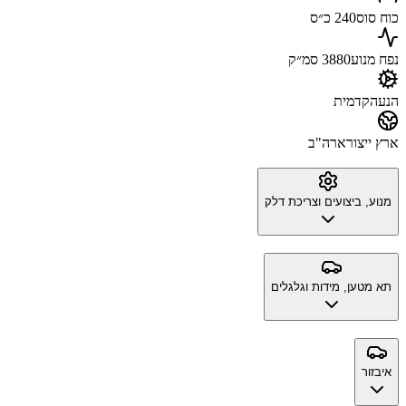
כוח סוס
240 כ״ס
נפח מנוע
3880 סמ״ק
הנעה
קדמית
ארץ ייצור
ארה"ב
מנוע, ביצועים וצריכת דלק
תא מטען, מידות וגלגלים
איבזור