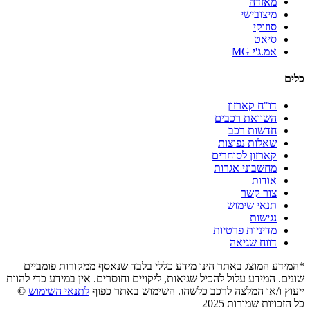
מאזדה
מיצובישי
סוזוקי
סיאט
אמ.ג'י MG
כלים
דו"ח קארזון
השוואת רכבים
חדשות רכב
שאלות נפוצות
קארזון לסוחרים
מחשבוני אגרות
אודות
צור קשר
תנאי שימוש
נגישות
מדיניות פרטיות
דווח שגיאה
*המידע המוצג באתר הינו מידע כללי בלבד שנאסף ממקורות פומביים
שונים. המידע עלול להכיל שגיאות, ליקויים וחוסרים. אין במידע כדי להוות
ייעוץ ו/או המלצה לרכב כלשהו. השימוש באתר כפוף
לתנאי השימוש
©
כל הזכויות שמורות 2025