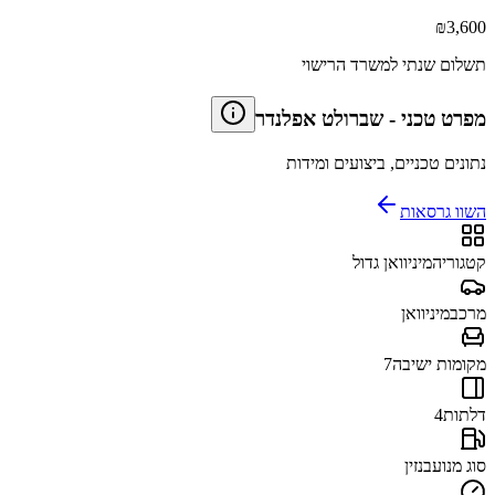
₪
3,600
תשלום שנתי למשרד הרישוי
מפרט טכני
-
שברולט אפלנדר
נתונים טכניים, ביצועים ומידות
השוו גרסאות
קטגוריה
מיניוואן גדול
מרכב
מיניוואן
מקומות ישיבה
7
דלתות
4
סוג מנוע
בנזין