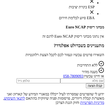
ESP בקרת יציבות
EBA סיוע לבלימת חירום
מבחני ריסוק Euro NCAP
אין נתוני מבחני ריסוק Euro NCAP לדגם זה
מתעניינים ב
שברולט אפלנדר
?
השאירו פרטים עכשיו ונעזור לכם לקבל הצעת רלוונטיות
ללא התחייבות
מענה מהיר
או חייגו עכשיו:
058-7809093
קבלו הצעה
ידוע לי שהפרטים שמסרתי לעיל ייכללו במאגרי המידע של קארזון ואני
מאשר/ת קבלת דיוורים, פרסומות ופניה שיווקית בהתאם
לתנאי השימוש
,
מדיניות הפרטיות
וחוק הגנת הצרכן