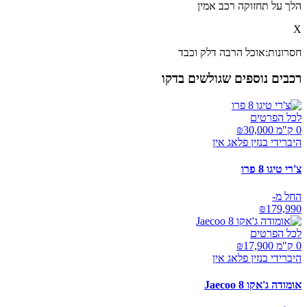
הלך על תחזוקה רכב אמין
X
חסרונות:
אוכל הרבה דלק וכבד
רכבים נוספים שגולשים בדקו
לכל הפרטים
0 ק"מ ₪
30,000
היברידי בנזין פלאג אין
צ'רי טיגו 8 פרו
החל מ-
₪
179,990
לכל הפרטים
0 ק"מ ₪
17,900
היברידי בנזין פלאג אין
אומודה ג'אקו Jaecoo 8