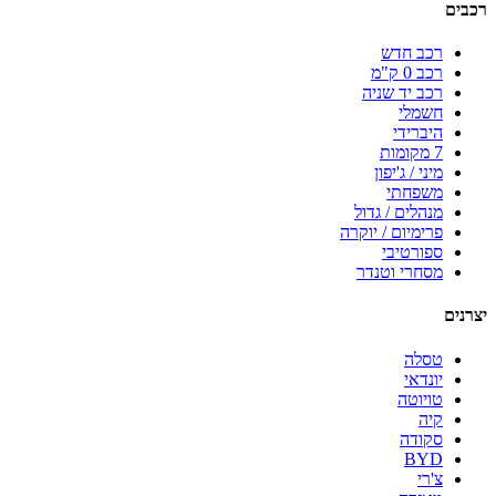
רכבים
רכב חדש
רכב 0 ק"מ
רכב יד שניה
חשמלי
היברידי
7 מקומות
מיני / ג'יפון
משפחתי
מנהלים / גדול
פרימיום / יוקרה
ספורטיבי
מסחרי וטנדר
יצרנים
טסלה
יונדאי
טויוטה
קיה
סקודה
BYD
צ'רי