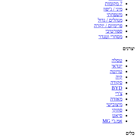
7 מקומות
מיני / ג'יפון
משפחתי
מנהלים / גדול
פרימיום / יוקרה
ספורטיבי
מסחרי וטנדר
יצרנים
טסלה
יונדאי
טויוטה
קיה
סקודה
BYD
צ'רי
מאזדה
מיצובישי
סוזוקי
סיאט
אמ.ג'י MG
כלים