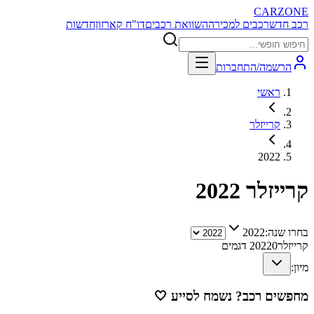
CARZONE
רכב חדש
רכבים למכירה
השוואת רכבים
דו"ח קארזון
חדשות
הרשמה/התחברות
ראשי
קרייזלר
2022
קרייזלר
2022
בחרו שנה:
2022
קרייזלר
0
2022
דגמים
מיון:
מחפשים רכב? נשמח לסייע
🤍