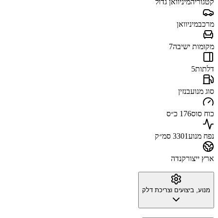
קטגוריה
מיניוואן גדול
מרכב
מיניוואן
מקומות ישיבה
7
דלתות
5
סוג מנוע
בנזין
כוח סוס
176 כ״ס
נפח מנוע
3301 סמ״ק
ארץ ייצור
קנדה
מנוע, ביצועים וצריכת דלק