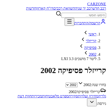
CARZONE
רכב חדש
רכב יד שניה
השוואת רכבים
דו"ח קארזון
חדשות
הרשמה/התחברות
ראשי
קרייזלר
פסיפיקה
2002
LXI 3.3 ליטר 7 מושבים
קרייזלר פסיפיקה
2002
בחרו שנה:
2002
קרייזלר פסיפיקה
2002
גלריה
מחירון ועלויות
סקירה
מפרט מלא
בטיחות
מכירות
חוות דעת
גירסה: