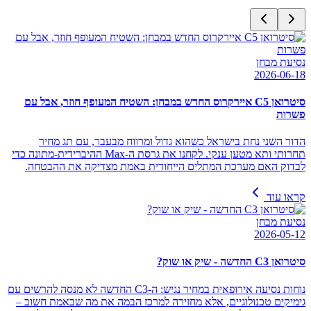
נסיעת מבחן
2026-06-18
סיטרואן C5 איירקרוס החדש במבחן: השטיח המעופף חוזר, אבל עם
פשרות
הדור השני נחת בישראל כשהוא גדול ומרווח מבעבר, עם תג מחיר
תחרותי ותא מטען ענקי. לקחנו את גרסת ה-Max ההיברידית-מתונה כדי
לבדוק האם מערכת המתלים הייחודית באמת מצדיקה את ההבטחה.
קראו עוד
נסיעת מבחן
2026-05-12
סיטרואן C3 החדשה - שיק או שוק?
נוחות נסיעה אירופאית במחיר נגיש: ה-C3 החדשה לא מנסה להרשים עם
גימיקים טכנולוגיים, אלא מחזירה למרכז הבמה את מה שבאמת חשוב –