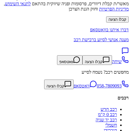
מאשר/ת קבלת דיוורים, פרסומות ופניה שיווקית בהתאם
לתנאי השימוש
,
מדיניות הפרטיות
וחוק הגנת הצרכן
קבלו הצעה
דברו איתנו בוואטסאפ
מענה אנושי לסיוע ברכישת רכב
שיחה
קבלו הצעה
וואטסאפ
מחפשים רכב? נשמח לסייע
058-7809093
וואטסאפ
קבלו הצעה
רכבים
רכב חדש
רכב 0 ק"מ
רכב יד שניה
חשמלי
היברידי