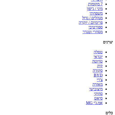
7 מקומות
מיני / ג'יפון
משפחתי
מנהלים / גדול
פרימיום / יוקרה
ספורטיבי
מסחרי וטנדר
יצרנים
טסלה
יונדאי
טויוטה
קיה
סקודה
BYD
צ'רי
מאזדה
מיצובישי
סוזוקי
סיאט
אמ.ג'י MG
כלים