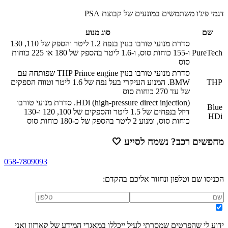
דגמי פיג'ו משתמשים במונעים של קבוצת PSA
שם
סוג מנוע
סדרת מנועי טורבו בנזין בנפח 1.2 ליטר והספק של 110, 130
PureTech
ו-155 כוחות סוס, ו-1.6 ליטר בהספק של 180 או 225 כוחות
סוס
סדרת מנועי טורבו בנזין THP Prince engine שפותחה עם
THP
BMW. המנוע העיקרי בעל נפח של 1.6 ליטר וטווח הספקים
של עד 270 כוחות סוס
HDi (high-pressure direct injection). סדרת מנועי טורבו
Blue
דיזל בנפחים של 1.5 ליטר והספקים של 100, 120 ו-130
HDi
כוחות סוס, ומנוע 2 ליטר בהספק של כ-180 כוחות סוס
מחפשים רכב? נשמח לסייע
🤍
058-7809093
הכניסו שם וטלפון ונחזור אליכם בהקדם:
ידוע לי שהפרטים שמסרתי לעיל ייכללו במאגרי המידע של קארזון ואני