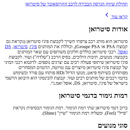
תחילת שיווק הגרסה הבכירה לרכב הקרוסאובר של סיטרואן
קראו עוד
אודות
סיטרואן
סיטרואן הוא מותג רכב צרפתי השייך לקבוצת פיג'ו סיטרואן (נקראת גם
קבוצת PSA או Groupe PSA), וכוללת את המותגים
פיג'ו
,
סיטרואן
,
DS
ואופל
. רכבי סיטרואן כוללים חלקים משותפים עם שאר המותגים
בקבוצה: מנועים, תיבות הילוכים, בסיס הרכב ("שלדה") ועוד. לקבוצת
פיג'ו סיטרואן שיתופי פעולה רבים עם יצרנים נוספים. לדוגמא רכבי המיני
של קבוצת פיג'ו סיטרואן מיוצרים עם טויוטה, הדגמים המסחרים
מפותחים בשיתוף פיאט, מנועי הדיזל HDi פותחו עם פורד ובשימוש
בדגמי רכבים של מותגים רבים ועוד. קבוצת לובינסקי הוא היבואן הרשמי
בישראל של פיג'ו, סיטרואן, DS, אופל ואמ.ג'י.
רמות גימור בדגמי סיטרואן
ברוב דגמי סיטרואן שתי רמת הגימור. רמת הגימור הבסיסית נקראת
"פייל" (Feel). ומעליה רמת הגימור "שיין" (Shine).
סוגי מנועים