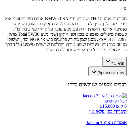
X
חסרונות:
מנוע ה THP שתוכנן ע"י PSA ו BMW אמנם חזק וחסכוני אבל
עדין מאד ולכן צריך לנהוג בו במתינות (לא להאיץ בפראות, כשמגיעים
מנסיעה ארוכה להמתין דקה עם מנוע עובד על סרק לפני כיבוי וכו'),
לעשות טיפולים שוטפים בזמן ולפי התקן (שמן מנוע Total 5W30 מתקן
PSA-B71-2297, מסנן שמן מקורי, פלאגים בוש או NGK וכו' ) וטיפולי
מניעה כמו ניקוי צינורית שימון טורבו והחלפת שרשרת טיימינג ועל הדרך
גם משאבת מים וכו' עוד לפני שמתחילות הבעיות.
קרא עוד
עוד חוות דעת (
8
)
רכבים נוספים שגולשים בדקו
לכל הפרטים
0 ק"מ ₪
16,000
היברידי בנזין פלאג אין
אומודה ג'אקו Jaecoo 7