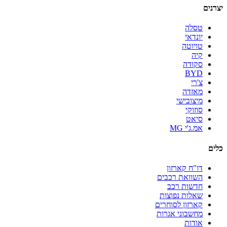
יצרנים
טסלה
יונדאי
טויוטה
קיה
סקודה
BYD
צ'רי
מאזדה
מיצובישי
סוזוקי
סיאט
אמ.ג'י MG
כלים
דו"ח קארזון
השוואת רכבים
חדשות רכב
שאלות נפוצות
קארזון לסוחרים
מחשבוני אגרות
אודות