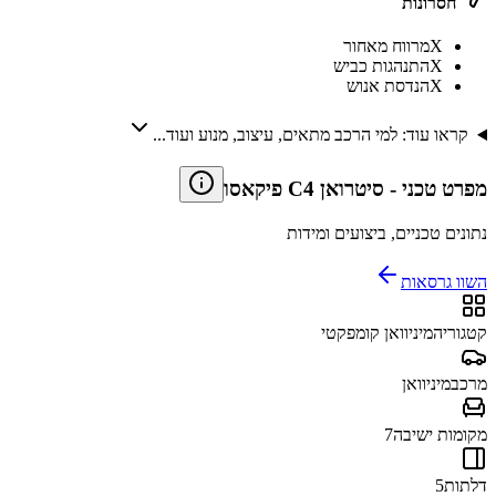
חסרונות
X
מרווח מאחור
X
התנהגות כביש
X
הנדסת אנוש
קראו עוד: למי הרכב מתאים, עיצוב, מנוע ועוד...
מפרט טכני
-
סיטרואן C4 פיקאסו
נתונים טכניים, ביצועים ומידות
השוו גרסאות
קטגוריה
מיניוואן קומפקטי
מרכב
מיניוואן
מקומות ישיבה
7
דלתות
5