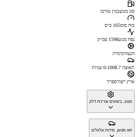
סוג מנוע
בנזין טורבו
כוח סוס
165 כ״ס
נפח מנוע
1598 סמ״ק
הנעה
קדמית
תאוצה 0-100
8.7 שניות
ארץ ייצור
ספרד
מנוע, ביצועים וצריכת דלק
תא מטען, מידות וגלגלים