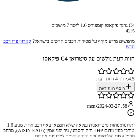
C4 גרנד פיקאסו קומפורט 1.6 ליטר 7 מושבים
42
%
מחפשים מידע מקיף על מסירות רכבים חדשים בישראל?
קארזון פרו רכב
חדש
חוות דעת גולשים על
סיטרואן C4 פיקאסו
4.5
מתוך
4
חוות דעת
הוסף חוות דעת
•
2024-03-27
58, men
יתרונות:
נוחות סיטרואנית נפלאה שלא תמצאו באף רכב אחר, מנוע 1.6
טורבו בנזין מדגם THP חזק וחסכוני, גיר יפני אמין (AISIN EAT6), מרחב
פנימי עצום ועלות/תועלת גבוהה יחסית למכוניות אחרות.