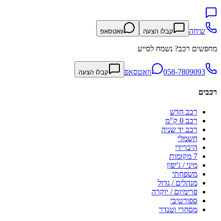
שיחה
קבלו הצעה
וואטסאפ
מחפשים רכב? נשמח לסייע
058-7809093
וואטסאפ
קבלו הצעה
רכבים
רכב חדש
רכב 0 ק"מ
רכב יד שניה
חשמלי
היברידי
7 מקומות
מיני / ג'יפון
משפחתי
מנהלים / גדול
פרימיום / יוקרה
ספורטיבי
מסחרי וטנדר