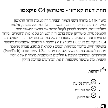
חוות דעת קארזון -
סיטרואן C4 פיקאסו
סיטרואן C4 בדורה השני הציגה תפנית חדה לעומת הדור הראשון
המקורי. העיצוב הייחודי והמוזר משהו הוחלף במראה שמרני, אלגנטי
וסולידי יותר, במטרה לקרוץ לקהל הרחב של רוכשי המשפחתיות
הקומפקטיות. סיטרואן שמה בדגם הזה דגש רב על איכות החומרים, בידוד
הרעשים ונוחות הנסיעה המסורתית של המותג. בתחילת הדרך שווקה ה-
C4 בעיקר עם מנוע 1.6 ליטר (VTi) ותיבת 4 הילוכים אוטומטית מיושנת.
בהמשך חייה, כלומר במתיחת הפנים (ולקראת 2015), עברה מהפכה
מתחת למכסה המנוע כשקיבלה את מנועי ה-1.2 ליטר טורבו (PureTech)
המודרניים, ששודכו לתיבת 6 הילוכים אוטומטית מוצלחת של אייסין
היפנית, מה ששיפר משמעותית את הביצועים וצריכת הדלק
יתרונות
נוחות נסיעה
תא נוסעים
תא מטען