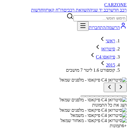
CARZONE
רכב חדש
רכב יד שניה
השוואת רכבים
דו"ח קארזון
חדשות
הרשמה/התחברות
ראשי
סיטרואן
C4 פיקאסו
2015
קומפורט 1.6 ליטר 7 מושבים
הצג את כל התמונות
+
6
תמונות