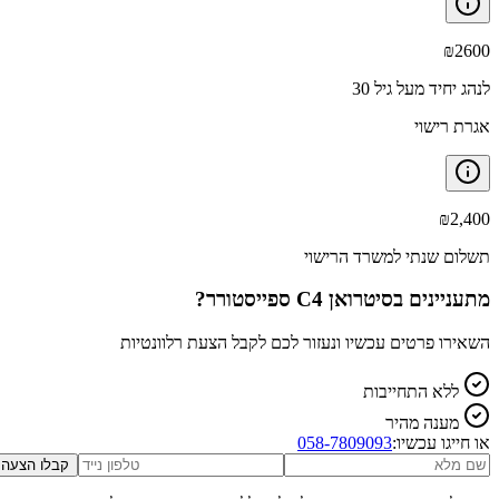
₪
2600
לנהג יחיד מעל גיל 30
אגרת רישוי
₪
2,400
תשלום שנתי למשרד הרישוי
מתעניינים ב
סיטרואן C4 ספייסטורר
?
השאירו פרטים עכשיו ונעזור לכם לקבל הצעת רלוונטיות
ללא התחייבות
מענה מהיר
או חייגו עכשיו:
058-7809093
קבלו הצעה