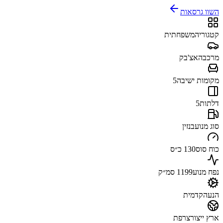
השוו גרסאות
קטגוריה
משפחתית
מרכב
האצ'בק
מקומות ישיבה
5
דלתות
5
סוג מנוע
בנזין
כוח סוס
130 כ״ס
נפח מנוע
1199 סמ״ק
הנעה
קדמית
ארץ ייצור
צרפת