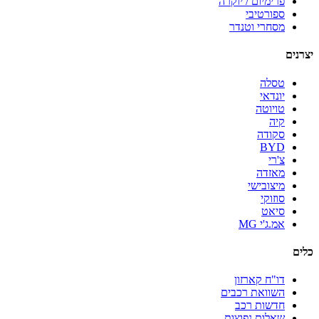
פרימיום / יוקרה
ספורטיבי
מסחרי וטנדר
יצרנים
טסלה
יונדאי
טויוטה
קיה
סקודה
BYD
צ'רי
מאזדה
מיצובישי
סוזוקי
סיאט
אמ.ג'י MG
כלים
דו"ח קארזון
השוואת רכבים
חדשות רכב
שאלות נפוצות