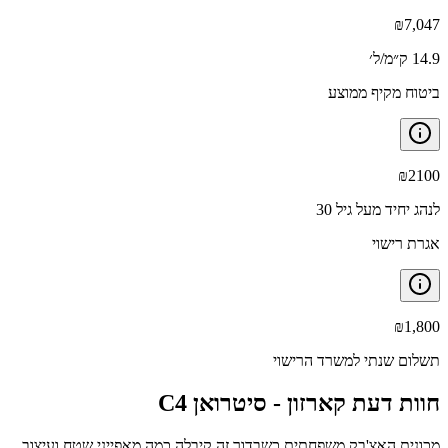
₪
7,047
14.9 ק״מ/ל׳
ביטוח מקיף ממוצע
₪
2100
לנהג יחיד מעל גיל 30
אגרת רישוי
₪
1,800
תשלום שנתי למשרד הרישוי
חוות דעת קארזון -
סיטרואן C4
מכונית האצ'בק משפחתית כשבדור זה קיבלה כמה מאפייני שטח ועיצוב