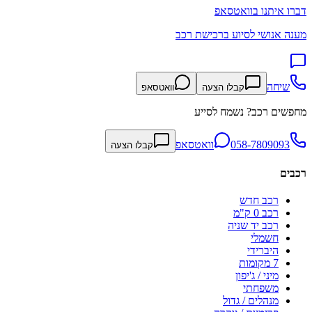
דברו איתנו בוואטסאפ
מענה אנושי לסיוע ברכישת רכב
שיחה
קבלו הצעה
וואטסאפ
מחפשים רכב? נשמח לסייע
058-7809093
וואטסאפ
קבלו הצעה
רכבים
רכב חדש
רכב 0 ק"מ
רכב יד שניה
חשמלי
היברידי
7 מקומות
מיני / ג'יפון
משפחתי
מנהלים / גדול