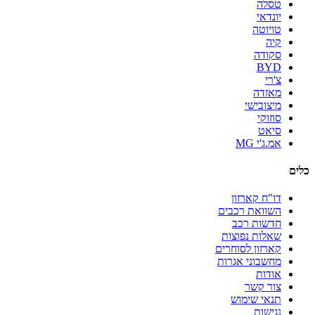
טסלה
יונדאי
טויוטה
קיה
סקודה
BYD
צ'רי
מאזדה
מיצובישי
סוזוקי
סיאט
אמ.ג'י MG
כלים
דו"ח קארזון
השוואת רכבים
חדשות רכב
שאלות נפוצות
קארזון לסוחרים
מחשבוני אגרות
אודות
צור קשר
תנאי שימוש
נגישות