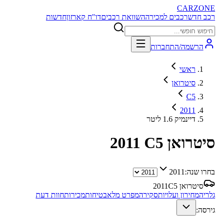
CARZONE
רכב חדש
רכבים למכירה
השוואת רכבים
דו"ח קארזון
חדשות
הרשמה/התחברות
ראשי
סיטרואן
C5
2011
דיינמיק 1.6 ליטר
סיטרואן C5
2011
בחרו שנה:
2011
סיטרואן C5
2011
גלריה
מחירון ועלויות
סקירה
מפרט מלא
בטיחות
מכירות
חוות דעת
גירסה: