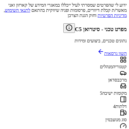
ידוע לי שהפרטים שמסרתי לעיל ייכללו במאגרי המידע של קארזון ואני
מאשר/ת קבלת דיוורים, פרסומות ופניה שיווקית בהתאם
לתנאי השימוש
,
מדיניות הפרטיות
וחוק הגנת הצרכן
מפרט טכני
-
סיטרואן C5
נתונים טכניים, ביצועים ומידות
השוו גרסאות
קטגוריה
מנהלים
מרכב
סדאן
מקומות ישיבה
5
דלתות
4
סוג מנוע
בנזין