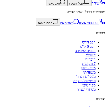
שיחה
קבלו הצעה
וואטסאפ
מחפשים רכב? נשמח לסייע
058-7809093
וואטסאפ
קבלו הצעה
רכבים
רכב חדש
רכב 0 ק"מ
רכבים למכירה
חשמלי
היברידי
7 מקומות
מיני / ג'יפון
משפחתי
מנהלים / גדול
פרימיום / יוקרה
ספורטיבי
מסחרי וטנדר
יצרנים