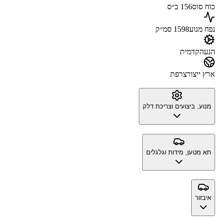
כוח סוס
156 כ״ס
נפח מנוע
1598 סמ״ק
הנעה
קדמית
ארץ ייצור
צרפת
מנוע, ביצועים וצריכת דלק
תא מטען, מידות וגלגלים
איבזור