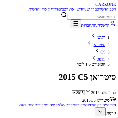
CARZONE
רכב חדש
רכב יד שניה
השוואת רכבים
דו"ח קארזון
חדשות
הרשמה/התחברות
ראשי
סיטרואן
C5
2015
קומפורט 1.6 ליטר
סיטרואן C5
2015
בחרו שנה:
2015
סיטרואן C5
2015
גלריה
מחירון ועלויות
סקירה
מפרט מלא
בטיחות
מכירות
חוות דעת
גירסה: