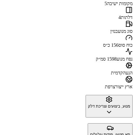
מקומות ישיבה
5
דלתות
4
סוג מנוע
בנזין
כוח סוס
156 כ״ס
נפח מנוע
1598 סמ״ק
הנעה
קדמית
ארץ ייצור
צרפת
מנוע, ביצועים וצריכת דלק
תא מטען, מידות וגלגלים