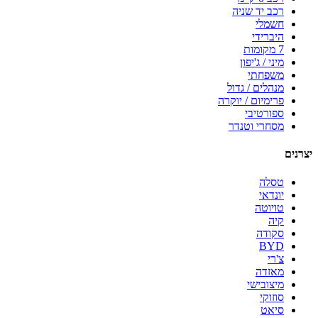
רכב יד שניה
חשמלי
היברידי
7 מקומות
מיני / ג'יפון
משפחתי
מנהלים / גדול
פרימיום / יוקרה
ספורטיבי
מסחרי וטנדר
יצרנים
טסלה
יונדאי
טויוטה
קיה
סקודה
BYD
צ'רי
מאזדה
מיצובישי
סוזוקי
סיאט