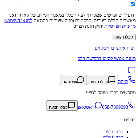
ידוע לי שהפרטים שמסרתי לעיל ייכללו במאגרי המידע של קארזון ואני
מאשר/ת קבלת דיוורים, פרסומות ופניה שיווקית בהתאם
לתנאי השימוש
,
מדיניות הפרטיות
וחוק הגנת הצרכן
קבלו הצעה
דברו איתנו בוואטסאפ
מענה אנושי לסיוע ברכישת רכב
שיחה
קבלו הצעה
וואטסאפ
מחפשים רכב? נשמח לסייע
058-7809093
וואטסאפ
קבלו הצעה
רכבים
רכב חדש
רכב 0 ק"מ